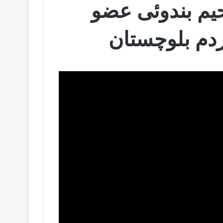
حیم بندوئی عضو
م بلوچستان