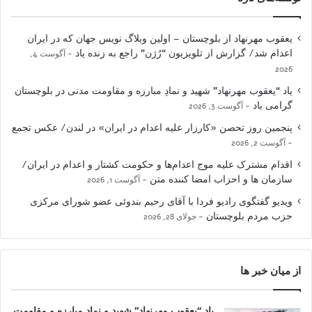
یعقوب مهرنهاد از بلوچستان – اولین وبلاگ نویس جهان که در ایران
اعدام شد/ گزارش از تلویزیون “رُژن” راجع به زنده یاد
آگوست 4,
2026
یاد “یعقوب مهرنهاد” شهید و نمادِ مبارزه و مقاومت مدنی در بلوچستان
گرامی باد
آگوست 3, 2026
پنجمین روز تحصن «کارزار علیه اعدام در ایران» در لندن/ عکس تجمع
آگوست 2, 2026
اقدام مشترک علیه موج اعدام‌ها و حکومت کشتار و اعدام در ایران/
سازمان ها و احزاب امضا کننده متن
آگوست 1, 2026
ویدیو گفتگوی رادیو فردا با آقای رحیم بندوئی عضو شورای مرکزی
حزب مردم بلوچستان
جولای 28, 2026
از میان خبر ها
یاد “یعقوب مهرنهاد” شهید و نمادِ مبارزه و مقاومت