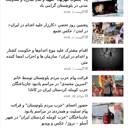
مدنی در بلوچستان گرامی باد
آگوست 3, 2026
پنجمین روز تحصن «کارزار علیه اعدام در ایران»
در لندن/ عکس تجمع
آگوست 2, 2026
اقدام مشترک علیه موج اعدام‌ها و حکومت کشتار
و اعدام در ایران/ سازمان ها و احزاب امضا کننده
متن
آگوست 1, 2026
قرائت پیام حزب مردم بلوچستان توسط خانم
“اسرین محمدی” در مراسم یادبود جان‌باختگان
حزب کومله کردستان ایران در کانادا
جولای 26, 2026
حضور اعضای “حزب مردم بلوچستان” و قرائت
پیام تسلیت و همدردی در مراسم یادبود
جان‌باختگان “حزب کومله کردستان ایران” در شهر
اُسلو – نروژ/ عکس و ویدیو