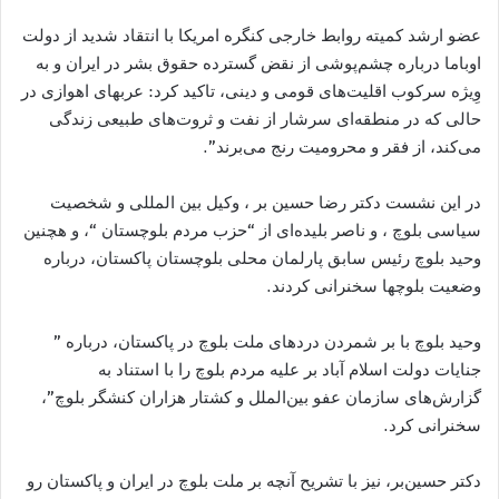
عضو ارشد کمیته روابط خارجی کنگره امریکا با انتقاد شدید از دولت
اوباما درباره چشم‌پوشی از نقض گسترده حقوق بشر در ایران و به
وِیژه سركوب اقلیت‌های قومى و دینی، تاکید کرد: عربهاى اهوازى در
حالی که در منطقه‌ای سرشار از نفت و ثروت‌هاى طبيعى زندگی
می‌کند، از فقر و محرومیت رنج می‌برند”.
در این نشست دکتر رضا حسین بر ، وكيل بين المللى و شخصيت
سياسى بلوچ ، و ناصر بليده‌ای از “حزب مردم بلوچستان “، و هچنين
وحید بلوچ رئیس سابق پارلمان محلی بلوچستان پاكستان، درباره
وضعيت بلوچها سخنرانى كردند.
وحید بلوچ با بر شمردن دردهای ملت بلوچ در پاکستان، درباره ”
جنایات دولت اسلام آباد بر علیه مردم بلوچ را با استناد به
گزارش‌های سازمان عفو بین‌الملل و کشتار هزاران کنشگر بلوچ”،
سخنرانى كرد.
دکتر حسین‌بر، نیز با تشریح آنچه بر ملت بلوچ در ایران و پاکستان رو