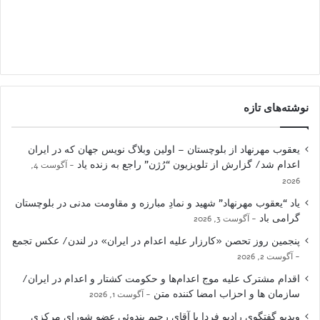
نوشته‌های تازه
یعقوب مهرنهاد از بلوچستان – اولین وبلاگ نویس جهان که در ایران
اعدام شد/ گزارش از تلویزیون “رُژن” راجع به زنده یاد
آگوست 4,
2026
یاد “یعقوب مهرنهاد” شهید و نمادِ مبارزه و مقاومت مدنی در بلوچستان
گرامی باد
آگوست 3, 2026
پنجمین روز تحصن «کارزار علیه اعدام در ایران» در لندن/ عکس تجمع
آگوست 2, 2026
اقدام مشترک علیه موج اعدام‌ها و حکومت کشتار و اعدام در ایران/
سازمان ها و احزاب امضا کننده متن
آگوست 1, 2026
ویدیو گفتگوی رادیو فردا با آقای رحیم بندوئی عضو شورای مرکزی