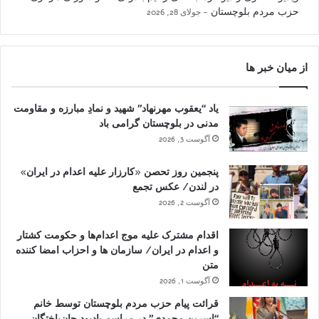
حزب مردم بلوچستان
جولای 28, 2026
از میان خبر ها
یاد “یعقوب مهرنهاد” شهید و نمادِ مبارزه و مقاومت
مدنی در بلوچستان گرامی باد
آگوست 3, 2026
پنجمین روز تحصن «کارزار علیه اعدام در ایران»
در لندن/ عکس تجمع
آگوست 2, 2026
اقدام مشترک علیه موج اعدام‌ها و حکومت کشتار
و اعدام در ایران/ سازمان ها و احزاب امضا کننده
متن
آگوست 1, 2026
قرائت پیام حزب مردم بلوچستان توسط خانم
“اسرین محمدی” در مراسم یادبود جان‌باختگان