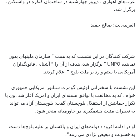
عرب‌هاى اهوازى ، ديروز چهارشنبه در ساختمان كنگره در واشنگتن ،
برگزار شد.
العربيه.نت؛ صالح حمید
شرکت کنندگان در این نشست که به همت ” سازمان مليتهاى بدون
نماينده UNPO ” برگزار شد، هدف از آن را ” آشنایی قانونگذاران
آمریکایی با ستم وارد بر ملت بلوچ ” اعلام کردند.
این نشست با سخنرانی لوئیس گومرت سناتور آمریکایی جمهورى
خواه ، که به مخالفت با توافق هسته‌ای ایران و آمریکا آغاز شد. وى با
تکرار حمایتش از استقلال بلوچستان گفت: بلوچستان آزاد می‌تواند
به تغییرات مثبت چشمگیری در خاورمیانه منجر شود.
او در ادامه افزود : دولت‌های ایران و پاکستان بر علیه بلوچ‌ها دست
به خشونت و تبعیض نژادی می زنند”.