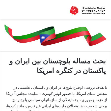
بحث مساله بلوچستان بين ايران و
پاكستان در كنگره امريكا
با هدف بررسی اوضاع بلوچ‌ها در ایران و پاکستان ، نشستی در
مجلس سنای آمریکا، با حضور لوئيز گومرت ، نماينده مجلس آمریکا
از حزب جمهورى ، و نمایندگی از سازمانهاى سياسى بلوچ و نيز
برخى شخصيت ها وفعالان مليت‌های ایرانی غیرفارس، مانند کردها،