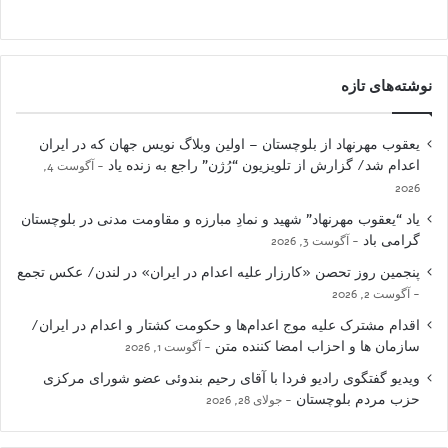
نوشته‌های تازه
یعقوب مهرنهاد از بلوچستان – اولین وبلاگ نویس جهان که در ایران
اعدام شد/ گزارش از تلویزیون “رُژن” راجع به زنده یاد
آگوست 4,
2026
یاد “یعقوب مهرنهاد” شهید و نمادِ مبارزه و مقاومت مدنی در بلوچستان
گرامی باد
آگوست 3, 2026
پنجمین روز تحصن «کارزار علیه اعدام در ایران» در لندن/ عکس تجمع
آگوست 2, 2026
اقدام مشترک علیه موج اعدام‌ها و حکومت کشتار و اعدام در ایران/
سازمان ها و احزاب امضا کننده متن
آگوست 1, 2026
ویدیو گفتگوی رادیو فردا با آقای رحیم بندوئی عضو شورای مرکزی
حزب مردم بلوچستان
جولای 28, 2026