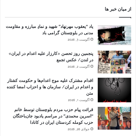
از میان خبر ها
یاد “یعقوب مهرنهاد” شهید و نمادِ مبارزه و مقاومت
مدنی در بلوچستان گرامی باد
آگوست 3, 2026
پنجمین روز تحصن «کارزار علیه اعدام در ایران»
در لندن/ عکس تجمع
آگوست 2, 2026
اقدام مشترک علیه موج اعدام‌ها و حکومت کشتار
و اعدام در ایران/ سازمان ها و احزاب امضا کننده
متن
آگوست 1, 2026
قرائت پیام حزب مردم بلوچستان توسط خانم
“اسرین محمدی” در مراسم یادبود جان‌باختگان
حزب کومله کردستان ایران در کانادا
جولای 26, 2026