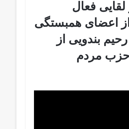
 لقایی فعال
از اعضای همبستگی
حیم بندویی از
حزب مردم