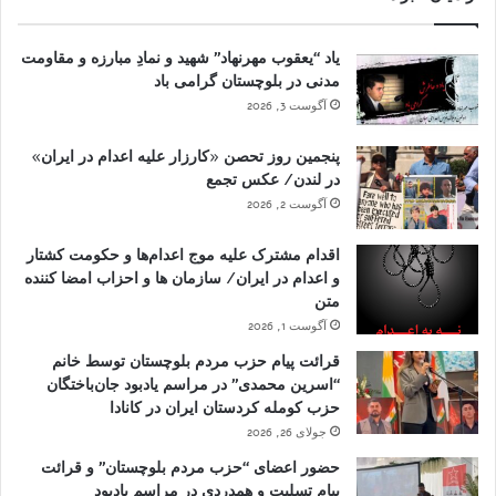
یاد “یعقوب مهرنهاد” شهید و نمادِ مبارزه و مقاومت
مدنی در بلوچستان گرامی باد
آگوست 3, 2026
پنجمین روز تحصن «کارزار علیه اعدام در ایران»
در لندن/ عکس تجمع
آگوست 2, 2026
اقدام مشترک علیه موج اعدام‌ها و حکومت کشتار
و اعدام در ایران/ سازمان ها و احزاب امضا کننده
متن
آگوست 1, 2026
قرائت پیام حزب مردم بلوچستان توسط خانم
“اسرین محمدی” در مراسم یادبود جان‌باختگان
حزب کومله کردستان ایران در کانادا
جولای 26, 2026
حضور اعضای “حزب مردم بلوچستان” و قرائت
پیام تسلیت و همدردی در مراسم یادبود