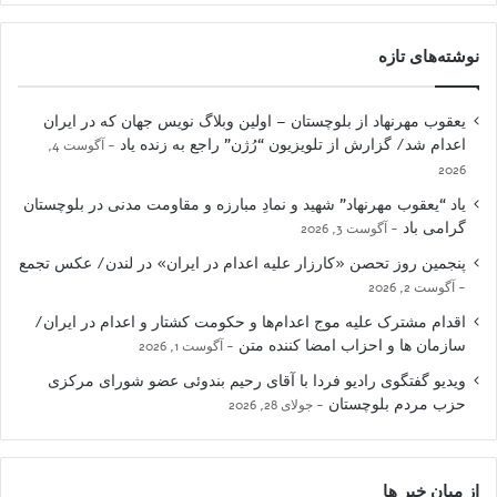
نوشته‌های تازه
یعقوب مهرنهاد از بلوچستان – اولین وبلاگ نویس جهان که در ایران
اعدام شد/ گزارش از تلویزیون “رُژن” راجع به زنده یاد
آگوست 4,
2026
یاد “یعقوب مهرنهاد” شهید و نمادِ مبارزه و مقاومت مدنی در بلوچستان
گرامی باد
آگوست 3, 2026
پنجمین روز تحصن «کارزار علیه اعدام در ایران» در لندن/ عکس تجمع
آگوست 2, 2026
اقدام مشترک علیه موج اعدام‌ها و حکومت کشتار و اعدام در ایران/
سازمان ها و احزاب امضا کننده متن
آگوست 1, 2026
ویدیو گفتگوی رادیو فردا با آقای رحیم بندوئی عضو شورای مرکزی
حزب مردم بلوچستان
جولای 28, 2026
از میان خبر ها