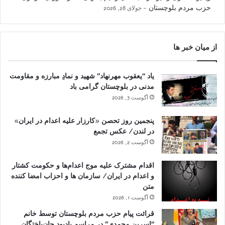
حزب مردم بلوچستان
جولای 28, 2026
از میان خبر ها
یاد “یعقوب مهرنهاد” شهید و نمادِ مبارزه و مقاومت
مدنی در بلوچستان گرامی باد
آگوست 3, 2026
پنجمین روز تحصن «کارزار علیه اعدام در ایران»
در لندن/ عکس تجمع
آگوست 2, 2026
اقدام مشترک علیه موج اعدام‌ها و حکومت کشتار
و اعدام در ایران/ سازمان ها و احزاب امضا کننده
متن
آگوست 1, 2026
قرائت پیام حزب مردم بلوچستان توسط خانم
“اسرین محمدی” در مراسم یادبود جان‌باختگان