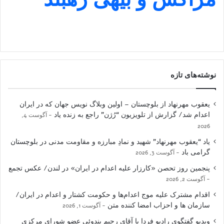
نوشته‌های تازه
یعقوب مهرنهاد از بلوچستان – اولین وبلاگ نویس جهان که در ایران
اعدام شد/ گزارش از تلویزیون “رُژن” راجع به زنده یاد
آگوست 4,
2026
یاد “یعقوب مهرنهاد” شهید و نمادِ مبارزه و مقاومت مدنی در بلوچستان
گرامی باد
آگوست 3, 2026
پنجمین روز تحصن «کارزار علیه اعدام در ایران» در لندن/ عکس تجمع
آگوست 2, 2026
اقدام مشترک علیه موج اعدام‌ها و حکومت کشتار و اعدام در ایران/
سازمان ها و احزاب امضا کننده متن
آگوست 1, 2026
ویدیو گفتگوی رادیو فردا با آقای رحیم بندوئی عضو شورای مرکزی