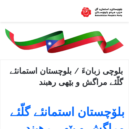
بلوچی زبانءَ / بلوچستان استمانئے
گلّئے مراگش و بێهی رهبند
بلۆچستان استمانئے گلّئے
مراگش و بێهی رهبند