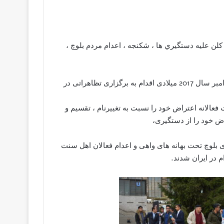
ن عليه دستگيري ها ، شکنجه ، اعدام مردم بلوچ ،
جمعی از اعضاء وهواداران حزب مردم بلوچستان روز جمعه 17 نوامبر سال 2017 میلادی اقدام به برگزاری تظاهراتی در
عالانه اعتراض خود را نسبت به تغییرنام ، تقسیم و
اض خود را از دستگيری،
ی بلوچ تحت بهانه های واهی و اعدام فعالان اهل سنت
م در ایران شدند.