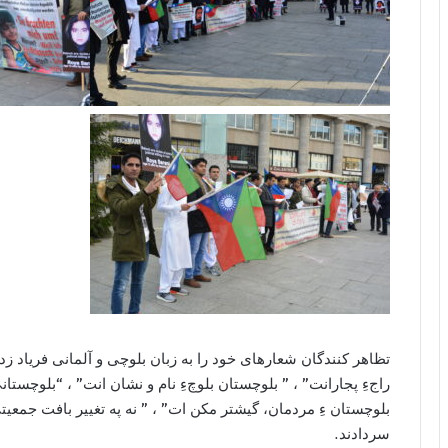
تظاهر کنندگان شعارهای خود را به زبان بلوچی و آلمانی فرياد زد
راجءِ پجارانت” ، ” بلوچستان بلوچءِ نام و نشان انت” ، “بلوچستان
بلوچستان ءِ مردمان، گیشتر مکن ات” ، ” نه په تغییر بافت جمعیت
سردادند.