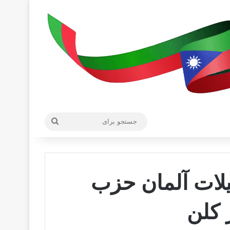
جستجو
برای
لات آلمان حزب
 کلن