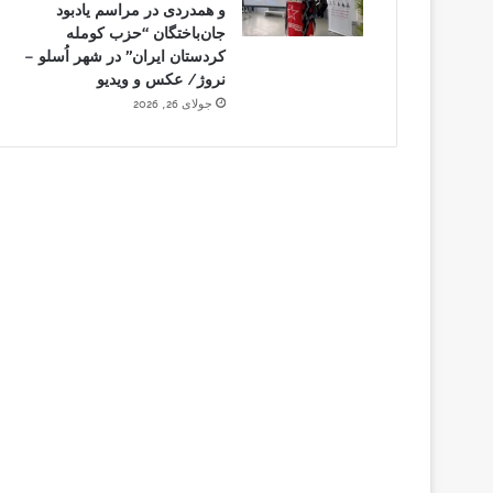
و همدردی در مراسم یادبود
جان‌باختگان “حزب کومله
کردستان ایران” در شهر اُسلو –
نروژ/ عکس و ویدیو
جولای 26, 2026