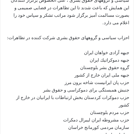
سیاسی و گروههای حقوق بشری ، علی الخصوص برگزار گنندگان
این همایش که باعث شدند تا این تظاهرات در فضایی صمیمی و
بصورت مسالمت آمیز برگزار شود مراتب تشکر و سپاس خود را
اعلام می دارد.
احزاب سیاسی و گروههای حقوق بشری شرکت کننده در تظاهرات:
جبهه آزادى خواهان ايران
جبهه دموكراتيك ايران
گروه حقوق بشر بلوچستان
جبهه ملى ايران خارج از كشور
حزب پان ایرانیست شاخه برون مرز
جنبش همبستگى براى دموكراسى و حقوق بشر
حزب دموكرات كردستان بخش ارتباطات با ایرانیان در خارج از
کشور
حزب مردم بلوچستان
حزب مشروطه ایران لیبرال دمکرات
سازمان مردمى كورمانج خراسان