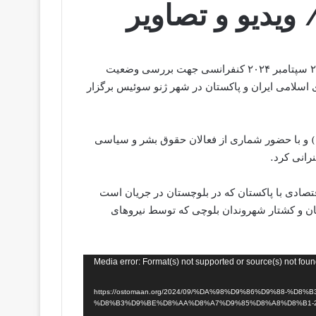
ویدیو و تصاویر
حزب مردم بلوچستان/ روز پنجشنبه ۵ اسفند ماه ۱۴۰۳ برابر با ۲۶ سپتامبر ۲۰۲۴ کنفرانسی جهت بررسی وضعیت
سلامی ایران و پاکستان در شهر ژنو سوئیس برگزار
این کنفرانس که با همت “بلوچستان هیومن رایت کنسل” (BHRC) و با حضور شماری از فعالان حقوق بشر و سیاسی
رانی کرد.
تصادی با پاکستان که در بلوچستان در جریان است
 و کشتار شهروندان بلوچی که توسط نیروهای
Media error: Format(s) not supported or source(s) not fou
https://ostomaan.org/2024/09/%DA%98%D9%86%D9%88-%D8%B3%D9%-
%D8%B3%D9%BE%D8%AA%D8%A7%D9%85%D8%A8%D8%B1-20