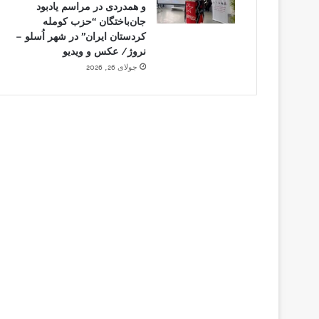
و همدردی در مراسم یادبود
جان‌باختگان “حزب کومله
کردستان ایران” در شهر اُسلو –
نروژ/ عکس و ویدیو
جولای 26, 2026