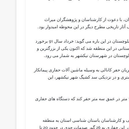
تان، با دعوت از کارشناسان و پژوهشگران میراث
ار تاریخی مطرح دیگر در این محوطه امیدوار بود.
رییس امور موزه ها و اموال منقول فرهنگی، تاریخی سیستان و بلوچستان در این باره می گوید: خرداد سال 91 برخورد
تانی در این منطقه شد که اکنون یکی از بزرگترین و
لوچستان در شهرستان نیکشهر به شمار می رود.
ان حفر کانالی به وسیله ماشین آلات حفاری پیمانکار
د آب و فاضلاب شهرستان نیکشهر در حومه 25 کیلومتری و در نزدیکی سد کشیگ شهر نیکشهر، این
به گفته وی، پیمانکار قرار بود کانالی به طول480 متر و عرض 1.5 متر در عمق سه متر حفر کند که دستگاه های حفاری
وقف و کارشناسان باستان شناسی استان به منطقه
اعزام شدند؛ با مطالعات صورت گرفته توسط آنان مشخص شد در این حفاری به 26 گور صدمات جدی در حدود 20 تا