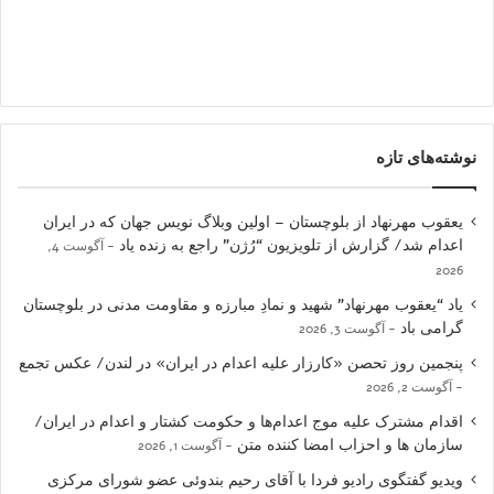
نوشته‌های تازه
یعقوب مهرنهاد از بلوچستان – اولین وبلاگ نویس جهان که در ایران
اعدام شد/ گزارش از تلویزیون “رُژن” راجع به زنده یاد
آگوست 4,
2026
یاد “یعقوب مهرنهاد” شهید و نمادِ مبارزه و مقاومت مدنی در بلوچستان
گرامی باد
آگوست 3, 2026
پنجمین روز تحصن «کارزار علیه اعدام در ایران» در لندن/ عکس تجمع
آگوست 2, 2026
اقدام مشترک علیه موج اعدام‌ها و حکومت کشتار و اعدام در ایران/
سازمان ها و احزاب امضا کننده متن
آگوست 1, 2026
ویدیو گفتگوی رادیو فردا با آقای رحیم بندوئی عضو شورای مرکزی