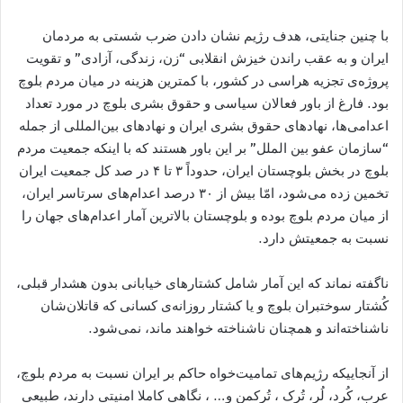
با چنین جنایتی، هدف رژیم نشان دادن ضرب شستی به مردمان
ایران و به عقب راندن خیزش انقلابی “زن، زندگی، آزادی” و تقویت
پروژه‌ی تجزیه هراسی در کشور، با کمترین ھزینه در میان مردم بلوچ
بود. فارغ از باور فعالان سیاسی و حقوق بشری بلوچ در مورد تعداد
اعدامی‌ها، نھادھای حقوق بشری ایران و نھادھای بین‌المللی از جمله
“سازمان عفو بین الملل” بر این باور هستند که با اینکه جمعیت مردم
بلوچ در بخش بلوچستان ایران، حدوداً ۳ تا ۴ در صد کل جمعیت ایران
تخمین زده می‌شود، امّا بیش از ۳۰ درصد اعدام‌ھای سرتاسر ایران،
از میان مردم بلوچ بوده و بلوچستان بالاترین آمار اعدام‌های جهان را
نسبت به جمعیتش دارد.
ناگفته نماند که این آمار شامل کشتارھای خیابانی بدون هشدار قبلی،
کُشتار سوختبران بلوچ و یا کشتار روزانه‌ی کسانی که قاتلان‌شان
ناشناخته‌اند و ھمچنان ناشناخته خواھند ماند، نمی‌شود.
از آنجاییکه رژیم‌ھای تمامیت‌خواه حاکم بر ایران نسبت به مردم بلوچ،
عرب، کُرد، لُر، تُرک ، تُرکمن و… ، نگاھی کاملا امنیتی دارند، طبیعی