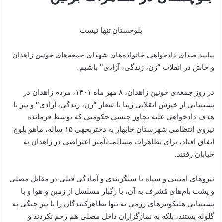
بلوچستان تنھا نیست
بیایید صدای دادخواھی خانواده‌ھای شھدای جمعه‌ھای خونین زاھدان
و خاش در انقلاب “زن، زندگی، آزادی” باشیم.
در روز جمعه‌ی خونین زاهدان، ۸ مهر ماه ١۴٠١، مردم زاھدان در
پشتیبانی از خیزش انقلابی ژینا با شعار “زن، زندگی، آزادی” و نیز با
هدف دادخواھی علیه تجاوز جنسی حکومتی که توسط فرمانده
نیروی انتظامی شهرستان چابهار به دختربچه‏ی ۱۵ ساله، ماھو بلوچ
اتفاق افتاد، برای تظاهرات مسالمت‌آمیز اعتراضی در زاهدان به
خیابان رفتند.
نیروهای امنیتی و سپاه با سنگربندی و آمادگی قبلی در مقابل مصلی
و پشت بام‌های مُشرف به آن، با رگبار مسلسل از زمین و هوا و با
پشتیبانی هلیکوپترهای رزمی نه تنها تظاھرکنندگان را با تیر جنگی به
گلوله بستند، بلکه به نمازگزاران داخل مصلی هم رحم نکردند و