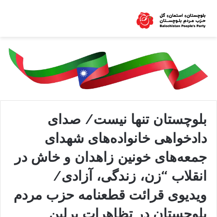
بلوچستان تنها نیست/ صدای
دادخواھی خانواده‌ھای شھدای
جمعه‌ھای خونین زاھدان و خاش در
انقلاب “زن، زندگی، آزادی/
ویدیوی قرائت قطعنامه حزب مردم
بلوچستان در تظاهرات برلین