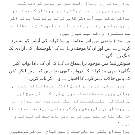
یاد رہے کہ رواں سال اگست میں بی بی سی کو دیے گئے
انٹرویو میں براہمداغ بگٹی نے بلوچستان کے مسئلے پر
مذاکرات کے لیے آمادگی ظاہر کرتے ہوئے کہا ہے کہ اگر
بلوچ عوام چاہتے ہیں تو وہ آزاد بلوچستان کے مطالبے
سے دستبرداری کے لیے تیار ہیں۔
براہمداغ ماضی میں اس معاملے پر مذاکرات کی آپشن کو مسترد
کرتے رہے ہیں اور ان کا موقف رہا ہے کہ ‘بلوچستان کی آزادی تک
جنگ رہے گی۔‘
سوئٹزرلینڈ میں موجود براہمداغ نے کہا کہ اُن کے دادا نواب اکبر
بگٹی نے بھی مذاکرات کے دروازے کبھی بند نہیں کیے ہیں لیکن ‘جن
کے پاس حالات بہتر کرنے کا اختیار ہے وہ آ کر بات کریں۔‘
انھوں نے کہا کہ وزیر اعلیٰ ڈاکٹر عبدالمالک بلوچ اور
وفاقی وزیر سے ملاقات کے دوران کہا کہ ‘اگر فوج اور
پاکستانی اسٹیبلشمنٹ نے اپنا ذہن بدل لیا ہے اور وہ
بلوچستان میں آپریشن روک کر سیاسی طریقے سے مسئلے کا
حل نکالنا چاہتے ہیں تو ہم بھی بات چیت کے لیے تیار
ہیں۔‘
براہمداغ بگٹی نے بلوچستان میں قیامِ امن کی کوششیوں