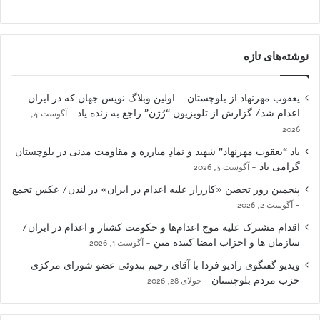
نوشته‌های تازه
یعقوب مهرنهاد از بلوچستان – اولین وبلاگ نویس جهان که در ایران
اعدام شد/ گزارش از تلویزیون “رُژن” راجع به زنده یاد
آگوست 4,
2026
یاد “یعقوب مهرنهاد” شهید و نمادِ مبارزه و مقاومت مدنی در بلوچستان
گرامی باد
آگوست 3, 2026
پنجمین روز تحصن «کارزار علیه اعدام در ایران» در لندن/ عکس تجمع
آگوست 2, 2026
اقدام مشترک علیه موج اعدام‌ها و حکومت کشتار و اعدام در ایران/
سازمان ها و احزاب امضا کننده متن
آگوست 1, 2026
ویدیو گفتگوی رادیو فردا با آقای رحیم بندوئی عضو شورای مرکزی
حزب مردم بلوچستان
جولای 28, 2026