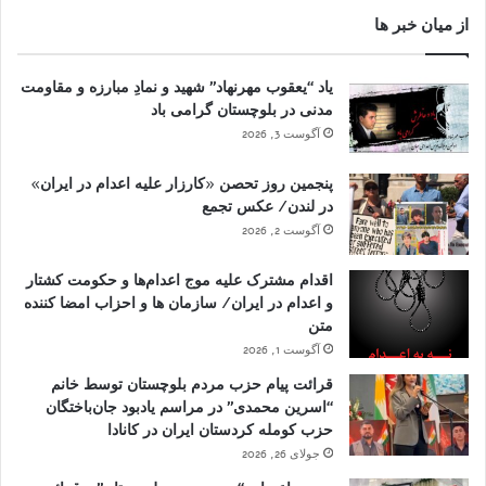
از میان خبر ها
یاد “یعقوب مهرنهاد” شهید و نمادِ مبارزه و مقاومت
مدنی در بلوچستان گرامی باد
آگوست 3, 2026
پنجمین روز تحصن «کارزار علیه اعدام در ایران»
در لندن/ عکس تجمع
آگوست 2, 2026
اقدام مشترک علیه موج اعدام‌ها و حکومت کشتار
و اعدام در ایران/ سازمان ها و احزاب امضا کننده
متن
آگوست 1, 2026
قرائت پیام حزب مردم بلوچستان توسط خانم
“اسرین محمدی” در مراسم یادبود جان‌باختگان
حزب کومله کردستان ایران در کانادا
جولای 26, 2026