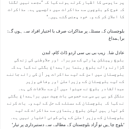
پر مایوسی کا اظہار کرتے ہوئے کہا کہ ‘مجھے نہیں لگتا
کہ فوج کو بلوچوں سے مذاکرات میں دلچسپی ہے۔ مذاکرات
کا اعلان کر کے وہ خود پھنس گئے ہیں۔‘
بلوچستان کے مسئلے پر مذاکرات صرف با اختیار افراد سے ہوں گے:
براہمداغ
عادل شاہ زیب بی بی سی اردو ڈاٹ کام، لندن
بلوچ رپبلکن پارٹی کے سربراہ اور جلاوطنی کی زندگی
گزارنے والے بلوچ رہنما براہمداغ بگٹی نے کہا ہے کہ
بلوچستان میں امن کے لیے مذاکرات پر اُن کی رائے جاننے
کے لیے بلوچستان کے وزیراعلیٰ اور وفاقی وزیر
عبدالقادر بلوچ نے جینوا میں اُن سے ملاقات کی ہے۔
منگل کو بی بی سی سے خصوصی بات چیت میں براہمداغ بگٹی
نے کہا کہ بلوچستان کے مسئلے کے حل کے لیے وہ بات کرنے
کو تیار ہیں لیکن بلوچ رہنماؤں سے مذاکرات کے لیے
بلوچستان کے وزیر اعلیٰ کے پاس کوئی اختیار نہیں ہے۔
‘بلوچ چاہیں تو آزاد بلوچستان کے مطالبے سے دستبرداری پر تیار‘