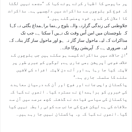
پر مایوسی کا اظہار کرتے ہوئے کہا کہ ‘مجھے نہیں لگتا
کہ فوج کو بلوچوں سے مذاکرات میں دلچسپی ہے۔ مذاکرات
کا اعلان کر کے وہ خود پھنس گئے ہیں۔‘
جلاوطنی کی زندگی گزارنے والے بلوچ رہنما براہمداغ بگٹی نے کہا
کہ بلوچستان میں امن اُس وقت تک نہیں آ سکتا ہے جب تک
مذاکرات کے لیے ماحول ساز گار نہ ہو اور ماحول ساز گار بنانے کے
لیے ضروری ہے کہ آپریشن روکا جائے۔
‘ان حالات میں مذاکرات کیسے ہو سکتے ہیں جب بلوچوں کے
خلاف فوجی آپریشن بھی جاری ہے، لوگوں کو جبری طور پر
لاپتہ کیا جا رہا ہے اور آئے دن لاپتہ افراد کی لاشیں
ملنے کا سلسلہ جاری ہے۔‘
پاکستان واپس جانے اور فوج اور اُن کے درمیان معاہدے
کی خبروں کو براہمداغ نے مسترد کیا۔ انھوں نے کہا کہ
پاکستان کی سیاسی قیادت نے گذشتہ کچھ عرصے میں اُن سے
ملاقات کی ہے لیکن فوج کی جانب سے کوئی رابطہ نہیں کیا
گیا۔انھوں نے کہا کہ وہ پاکستان نہیں جا رہے ہیں۔