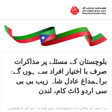
بلوچستان کے مسئلے پر مذاکرات
صرف با اختیار افراد سے ہوں گے:
براہمداغ عادل شاہ زیب بی بی
سی اردو ڈاٹ کام، لندن
براہمداغ بگٹی نے بلوچستان میں قیامِ امن کی کوششیوں