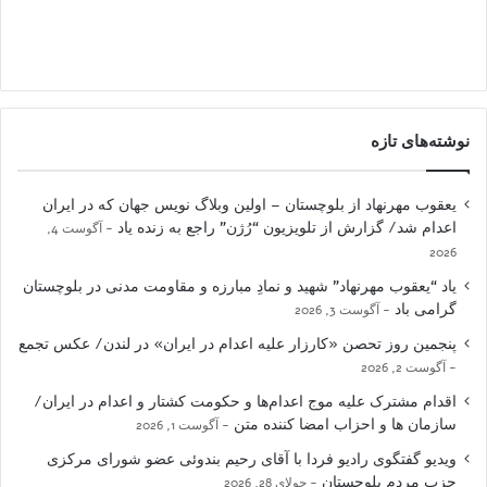
نوشته‌های تازه
یعقوب مهرنهاد از بلوچستان – اولین وبلاگ نویس جهان که در ایران
اعدام شد/ گزارش از تلویزیون “رُژن” راجع به زنده یاد
آگوست 4,
2026
یاد “یعقوب مهرنهاد” شهید و نمادِ مبارزه و مقاومت مدنی در بلوچستان
گرامی باد
آگوست 3, 2026
پنجمین روز تحصن «کارزار علیه اعدام در ایران» در لندن/ عکس تجمع
آگوست 2, 2026
اقدام مشترک علیه موج اعدام‌ها و حکومت کشتار و اعدام در ایران/
سازمان ها و احزاب امضا کننده متن
آگوست 1, 2026
ویدیو گفتگوی رادیو فردا با آقای رحیم بندوئی عضو شورای مرکزی
حزب مردم بلوچستان
جولای 28, 2026