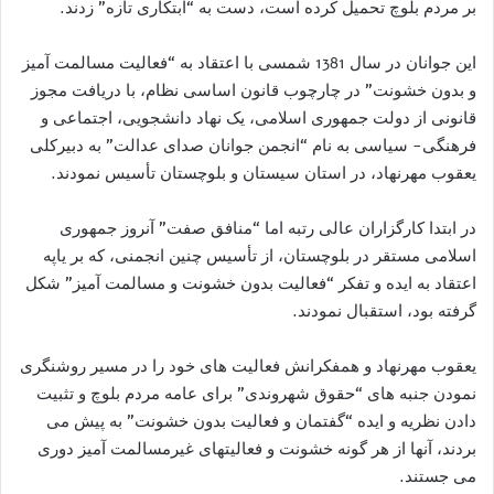
بر مردم بلوچ تحمیل کرده است، دست به “ابتکاری تازه” زدند.
این جوانان در سال 1381 شمسی با اعتقاد به “فعالیت مسالمت آمیز
و بدون خشونت” در چارچوب قانون اساسی نظام، با دریافت مجوز
قانونی از دولت جمهوری اسلامی، یک نهاد دانشجویی، اجتماعی و
فرهنگی- سیاسی به نام “انجمن جوانان صدای عدالت” به دبیرکلی
یعقوب مهرنهاد، در استان سیستان و بلوچستان تأسیس نمودند.
در ابتدا کارگزاران عالی رتبه اما “منافق صفت” آنروز جمهوری
اسلامی مستقر در بلوچستان، از تأسیس چنین انجمنی، که بر یاپه
اعتقاد به ایده و تفکر “فعالیت بدون خشونت و مسالمت آمیز” شکل
گرفته بود، استقبال نمودند.
یعقوب مهرنهاد و همفکرانش فعالیت های خود را در مسیر روشنگری
نمودن جنبه های “حقوق شهروندی” برای عامه مردم بلوچ و تثبیت
دادن نظریه و ایده “گفتمان و فعالیت بدون خشونت” به پیش می
بردند، آنها از هر گونه خشونت و فعالیتهای غیرمسالمت آمیز دوری
می جستند.