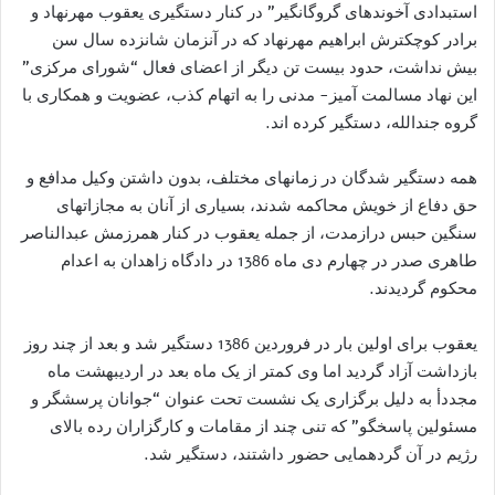
استبدادی آخوندهای گروگانگیر” در کنار دستگیری یعقوب مهرنهاد و
برادر کوچکترش ابراهیم مهرنهاد که در آنزمان شانزده سال سن
بیش نداشت، حدود بیست تن دیگر از اعضای فعال “شورای مرکزی”
این نهاد مسالمت آمیز- مدنی را به اتهام کذب، عضویت و همکاری با
گروه جندالله، دستگیر کرده اند.
همه دستگیر شدگان در زمانهای مختلف، بدون داشتن وکیل مدافع و
حق دفاع از خویش محاکمه شدند، بسیاری از آنان به مجازاتهای
سنگین حبس درازمدت، از جمله یعقوب در کنار همرزمش عبدالناصر
طاهری صدر در چهارم دی ماه 1386 در دادگاه زاهدان به اعدام
محکوم گردیدند.
یعقوب برای اولین بار در فروردین 1386 دستگیر شد و بعد از چند روز
بازداشت آزاد گردید اما وی کمتر از یک ماه بعد در اردیبهشت ماه
مجددأ به دلیل برگزاری یک نشست تحت عنوان “جوانان پرسشگر و
مسئولین پاسخگو” که تنی چند از مقامات و کارگزاران رده بالای
رژیم در آن گردهمایی حضور داشتند، دستگیر شد.