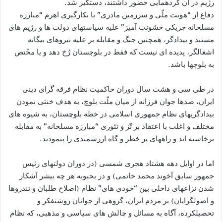
رژیم در آن گردهمایی حضور داشتند، دستگیر شد.
دفاع از “هویت ملّی و سرزمین مادری” با بکارگیری اهرم “مبارزه
مسلحانه چریکی خشونت آمیز” علیه سیاستهای دولت ها و رژیم های
مستبد و بیدادگر، همچنین جنگ و مقابله بر علیه نیروهای بیگانه
اشغالگر، پدیده ای نیست که فقط در بلوچستان رُخ دهد و یا مخّتص
به بلوچها باشد.
در طی سی و هشت سال دوران حاکمیت نظام فرقه گرای دینی
ایران، صدها جوان فرزانه از میان ملّت بلوچ، به هدف خنثی نمودن
بیدادگریهای نظام جمهوری اسلامی در خطه بلوچستان، به شیوه های
مختلف و اغلب با اعتقاد بر تّز و تئوری “مبارزه مسلحانه” به مقابله
برخاسته اند و راههای پر خطر و گاه ارزشمندی را پیمودند.
اما در اوایل دهه هشتاد هجری شمسی (در دوران دولتهای رئیس
جمهور سابق آخوند محمد خاتمی) و در بحبوبه هر چه بیشر آشکار
شدن نزاعهای داخلی بین “خودی های” نظام (اصلاح طلبان و تندروها
و اصولگرایان) بر مردم ایران، گروهی از جوانان روشنفکر و
تحصیلکرده، آگاه به مسائل و چالش های سیاسی و مذهبی، که نظام