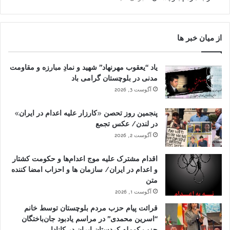
از میان خبر ها
یاد “یعقوب مهرنهاد” شهید و نمادِ مبارزه و مقاومت
مدنی در بلوچستان گرامی باد
آگوست 3, 2026
پنجمین روز تحصن «کارزار علیه اعدام در ایران»
در لندن/ عکس تجمع
آگوست 2, 2026
اقدام مشترک علیه موج اعدام‌ها و حکومت کشتار
و اعدام در ایران/ سازمان ها و احزاب امضا کننده
متن
آگوست 1, 2026
قرائت پیام حزب مردم بلوچستان توسط خانم
“اسرین محمدی” در مراسم یادبود جان‌باختگان
حزب کومله کردستان ایران در کانادا