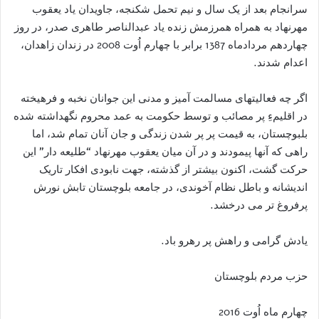
سرانجام بعد از یک سال و نیم تحمل شکنجه، جاویدان یاد یعقوب
مهرنهاد به همراه همرزمش زنده یاد عبدالناصر طاهری صدر، در روز
چهاردهم مردادماه 1387 برابر با چهارم اُوت 2008 در زندان زاهدان،
اعدام شدند.
اگر چه فعالیتهای مسالمت آمیز و مدنی این جوانان نخبه و فرهیخته
در اقلیمءِ پر مصائب و توسط حکومت به عمد محروم نگهداشته شده
بلبوچستان، به قیمت پر پر شدن زندگی و جان آنان تمام شد، اما
راهی که آنها پیمودند و در آن میان یعقوب مهرنهاد “طلیعه دار” این
حرکت گشت، اکنون بیشتر از گذشته، جهت نابودی افکار تاریک
اندیشانه و باطل نظام آخوندی، در جامعه بلوچستان تابش نورش
پرفروغ تر می درخشد.
یادش گرامی و راهش پر رهرو باد.
حزب مردم بلوچستان
چهارم ماه اُوت 2016