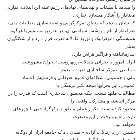
را میدهد با تبليغات و تهديدهای نهادهای رژيم عليه اين ائتلاف، تقارنی
معنادار را آشکار میسازد. تقارنی
که نشان میدهد که منطق تمرکزگرايی و امنيتیسازی مطالبات ملی،
صرفنظر از نام و پوشش سياسی آن، در تعارض مستقيم با هرگونه
همبستگی دموکراتيک و توزيع عادلانه قدرت قرار دارد و از شکلگيری
بديلی
سازمانيافته و فراگير هراس دارد.
ايران امروز با بحرانی چندلايه روبهروست: بحران مشروعيت
سياسی، تمرکز ساختاری قدرت، تبعيض
ملی و جنسيتی، شکافهای عميق طبقاتی و فرسايش اعتماد
عمومی. اين بحرانها نتيجه تکثر فرهنگی يا
مطالبات ملتها نيست، بلکه محصول ساختاری است که قدرت را در
مرکز انباشته و مشارکت واقعی را
محدود کرده است. تکرار همان منطق تمرکزگرا، حتی با چهرهای
تازه، راه برونرفت از اين وضعيت
نخواهد بود.
جنبش «زن، زندگی، آزادی» نشان داد که جامعه ايران از دوگانه
استبداد دينی و اقتدارگرايی سلطنتی عبور