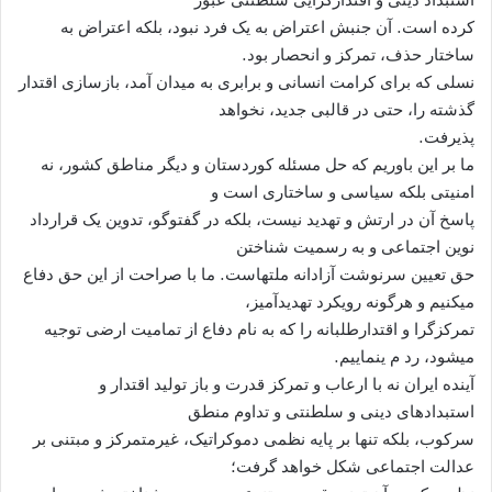
کرده است. آن جنبش اعتراض به يک فرد نبود، بلکه اعتراض به
ساختار حذف، تمرکز و انحصار بود.
نسلی که برای کرامت انسانی و برابری به ميدان آمد، بازسازی اقتدار
گذشته را، حتی در قالبی جديد، نخواهد
پذيرفت.
ما بر اين باوريم که حل مسئله کوردستان و ديگر مناطق کشور، نه
امنيتی بلکه سياسی و ساختاری است و
پاسخ آن در ارتش و تهديد نيست، بلکه در گفتوگو، تدوين يک قرارداد
نوين اجتماعی و به رسميت شناختن
حق تعيين سرنوشت آزادانه ملتهاست. ما با صراحت از اين حق دفاع
میکنيم و هرگونه رويکرد تهديدآميز،
تمرکزگرا و اقتدارطلبانه را که به نام دفاع از تماميت ارضی توجيه
میشود، رد م ینماييم.
آينده ايران نه با ارعاب و تمرکز قدرت و باز توليد اقتدار و
استبدادهای دينی و سلطنتی و تداوم منطق
سرکوب، بلکه تنها بر پايه نظمی دموکراتيک، غيرمتمرکز و مبتنی بر
عدالت اجتماعی شکل خواهد گرفت؛