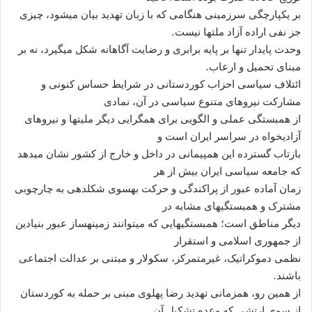
بر يکپارچگی سرزمينی هنگامی که با زبان تهديد بيان میشود، چيزی
جز نفی اراده آزاد ملتها نيست.
وحدت پايدار تنها بر پايه برابری و رضايت آگاهانه شکل میگيرد، نه بر
مبنای تحميل و ارعاب.
ائتلاف سياسی احزاب کوردستانی در شرايط حساس کنونی و
مشارکت نيروهای متنوع سياسی در آن، نمادی
از همبستگی عملی و الگويی برای همگرايی ديگر مليتها و نيروهای
آزاديخواه در سراسر ايران است و
بازتاب گسترده اين همپيمانی در داخل و خارج از کشور نشان میدهد
که جامعه سياسی ايران بيش از هر
زمان آماده عبور از پراکندگی و حرکت بهسوی شکلدهی به چارچوبی
مشترک و همبستگیهای مشابه در
ديگر مناطق است؛ همبستگیهايی که میتوانند زمينهساز عبور بنيادين
از جمهوری اسلامی و استقرار
نظمی دموکراتيک، غيرمتمرکز، سکولار و مبتنی بر عدالت اجتماعی
باشند.
از همين رو، همزمانی تهديد رضا پهلوی مبنی بر حمله به کوردستان
از سوی ارتشی که وعده تشکيل آن