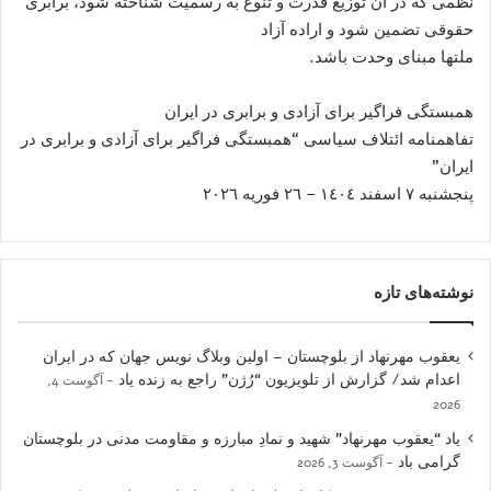
نظمی که در آن توزيع قدرت و تنوع به رسميت شناخته شود، برابری
حقوقی تضمين شود و اراده آزاد
ملتها مبنای وحدت باشد.
همبستگی فراگير برای آزادی و برابری در ايران
تفاهمنامه ائتلاف سياسی “همبستگی فراگير برای آزادی و برابری در
ايران”
پنجشنبه ٧ اسفند ١٤٠٤ – ٢٦ فوريه ٢٠٢٦
نوشته‌های تازه
یعقوب مهرنهاد از بلوچستان – اولین وبلاگ نویس جهان که در ایران
اعدام شد/ گزارش از تلویزیون “رُژن” راجع به زنده یاد
آگوست 4,
2026
یاد “یعقوب مهرنهاد” شهید و نمادِ مبارزه و مقاومت مدنی در بلوچستان
گرامی باد
آگوست 3, 2026