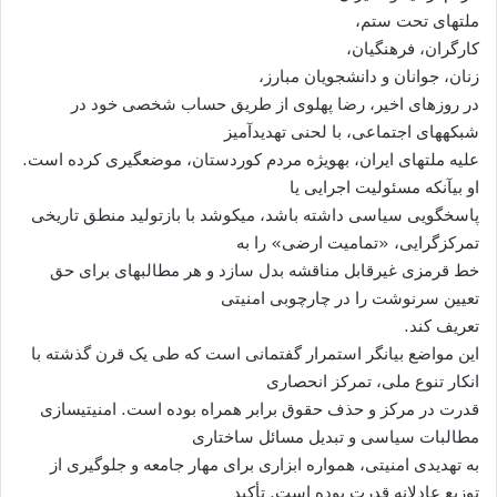
ملتهای تحت ستم،
کارگران، فرهنگيان،
زنان، جوانان و دانشجويان مبارز،
در روزهای اخير، رضا پهلوی از طريق حساب شخصی خود در
شبکههای اجتماعی، با لحنی تهديدآميز
عليه ملتهای ايران، بهويژه مردم کوردستان، موضعگيری کرده است.
او بیآنکه مسئوليت اجرايی يا
پاسخگويی سياسی داشته باشد، میکوشد با بازتوليد منطق تاريخی
تمرکزگرايی، «تماميت ارضی» را به
خط قرمزی غيرقابل مناقشه بدل سازد و هر مطالبهای برای حق
تعيين سرنوشت را در چارچوبی امنيتی
تعريف کند.
اين مواضع بيانگر استمرار گفتمانی است که طی يک قرن گذشته با
انکار تنوع ملی، تمرکز انحصاری
قدرت در مرکز و حذف حقوق برابر همراه بوده است. امنيتیسازی
مطالبات سياسی و تبديل مسائل ساختاری
به تهديدی امنيتی، همواره ابزاری برای مهار جامعه و جلوگيری از
توزيع عادلانه قدرت بوده است. تأکيد