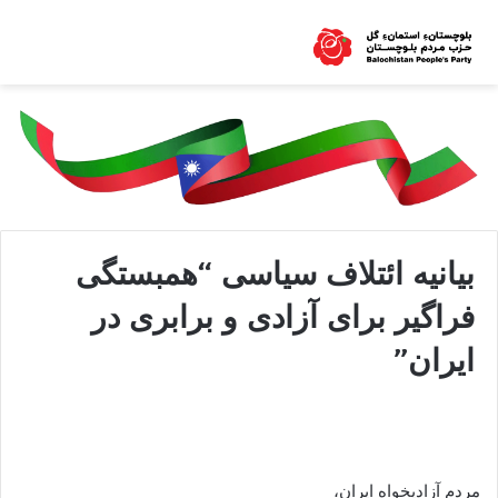
بيانيه ائتلاف سياسی “همبستگی
فراگير برای آزادی و برابری در
ايران”
مردم آزاديخواه ايران،