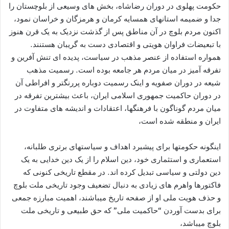
حکومت پهلوی در دوران رضاشاه، بخش های وسيعی از بلوچستان را
جدا و ضميمه استانهای همسايه کرمان و هرمزگان و خراسان نمود،
اکنون مردم بلوچ در آن مناطق پس از گذشت نزديک به يک قرن هنوز
با تبعیضات فراوان هويتی و اقتصادی دست به گريبان هستنند.
همواره استفاده از عنصر مذهب در سیاست، پدیده ای تنش آفرین و
تفرقه آمیز در ميان مردم هر جامعه بوده است. رسميت مذهب
شيعه در دوران صفويه و اينک رسميت دوباره پررنگتر و افراطی آن
در دوران حاکمیت جمهوری اسلامی ایران، باعث بیشترين تفرقه در
ميان مردم گوناگون با فرهنگها، اعتقادات و اندیشه های متفاوت در
ايران و منطقه شده است،
اينگونه حکومتها برای پیشبرد اهداف و سياستهای برتری طلبانه،
استعماری و استثماری خود، دين اسلام را از یک دین خدایی به یک
دین دولتی و سیاسی تبديل کرده اند. در مقطع تاريخی کنونی که
فاکتورها واهرم های زيادی به دنبال تضعيف وجود تاريخی ملت بلوچ
و حذف هويت ملی او از صفحه تاريخ ميباشند، اهميت مبارزه جمعی
برای بدست آوردن “حاکميت ملی” که حق طبيعی و تاريخی ملت
بلوچ ميباشد،