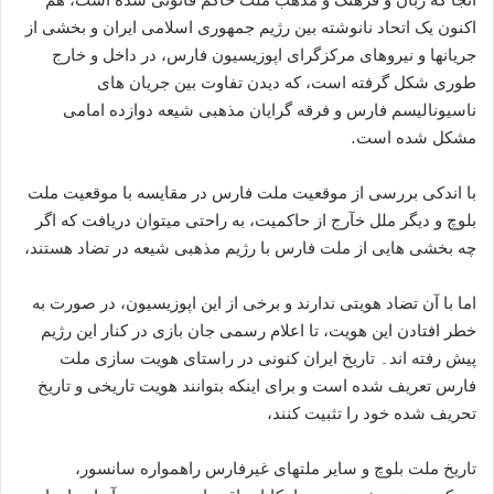
اکنون یک اتحاد نانوشته بین رژیم جمهوری اسلامی ایران و بخشی از
جریانها و نیروهای مرکزگرای اپوزیسیون فارس، در داخل و خارج
طوری شکل گرفته است، که دیدن تفاوت بین جریان های
ناسیونالیسم فارس و فرقه گرايان مذهبی شیعه دوازده امامی
مشکل شده است.
با اندکی بررسی از موقعیت ملت فارس در مقایسه با موقعیت ملت
بلوچ و ديگر ملل خآرج از حاکميت، به راحتی ميتوان دريافت که اگر
چه بخشی هایی از ملت فارس با رژیم مذهبی شیعه در تضاد هستند،
اما با آن تضاد هویتی ندارند و برخی از اين اپوزيسيون، در صورت به
خطر افتادن اين هويت، تا اعلام رسمی جان بازی در کنار اين رژيم
پيش رفته اند۔ تاریخ ایران کنونی در راستای هويت سازی ملت
فارس تعریف شده است و برای اینکه بتوانند هویت تاریخی و تاریخ
تحریف شده خود را تثبیت کنند،
تاریخ ملت بلوچ و سایر ملتهای غیرفارس راهمواره سانسور،