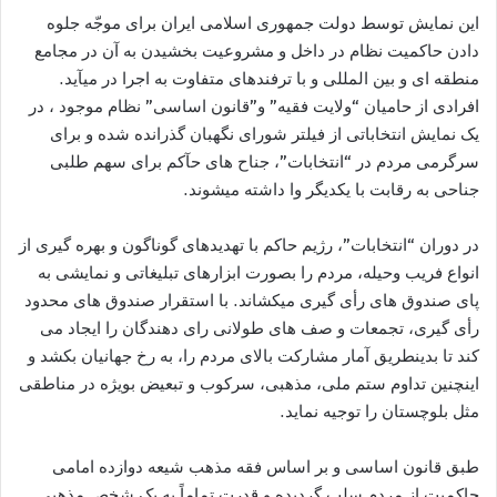
اين نمايش توسط دولت جمهوری اسلامی ایران برای موجّه جلوه
دادن حاکميت نظام در داخل و مشروعيت بخشيدن به آن در مجامع
منطقه ای و بين المللی و با ترفندهای متفاوت به اجرا در ميآيد.
افرادی از حاميان “ولایت فقیه” و”قانون اساسی” نظام موجود ، در
یک نمایش انتخاباتی از فیلتر شورای نگهبان گذرانده شده و برای
سرگرمی مردم در “انتخابات”، جناح های حآکم برای سهم طلبی
جناحی به رقابت با يکديگر وا داشته ميشوند.
در دوران “انتخابات”، رژیم حاکم با تهديدهای گوناگون و بهره گيری از
انواع فریب وحیله، مردم را بصورت ابزارهای تبلیغاتی و نمایشی به
پای صندوق های رأی گيری ميکشاند. با استقرار صندوق های محدود
رأی گيری، تجمعات و صف های طولانی رای دهندگان را ایجاد می
کند تا بدينطريق آمار مشارکت بالای مردم را، به رخ جهانيان بکشد و
اينچنين تداوم ستم ملی، مذهبی، سرکوب و تبعیض بویژه در مناطقی
مثل بلوچستان را توجيه نمايد.
طبق قانون اساسی و بر اساس فقه مذهب شیعه دوازده امامی
حاکمیت از مردم سلب گرديده و قدرت تماماً به یک شخص مذهبی