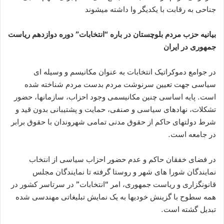
جناحی به رقابت با يکديگر وا داشته ميشوند
بيانيه حزب مردم بلوچستان در باره “انتخابات” دوره دوازدهم رياست
جمهوری در ايران
در جوامع دموکراتيک انتخابات به عنوان مکانيسم و وسيله ای
سیاسی جهت تعیین سرنوشت مردم بدست مردم شناخته شده
است. پايه اساسی چنين مکانيسمی وجود احزاب، سازمانها، حضور
تشکلات، نهادهای سياسی و صنفی، حمايت و پشتيبانی بدون قيد و
شرط دولتهای حاکم از حقوق مدنی تمامی شهروندان با حقوق برابر
در جامعه است.
در فضای خفقان حاکم و عدم حضور احزاب سياسی از انتخاب
نمايندگان شورا های شهر و روستا گرفته تا نمايندگان مجلس
قانونگزاری و ریاست جمهوری، امر “انتخابات” در سرتاسر کشور در
همه سطوح با گزینش خودیها به یک نمایش تبلیغاتی مهندسی شده
تبديل گشته است.