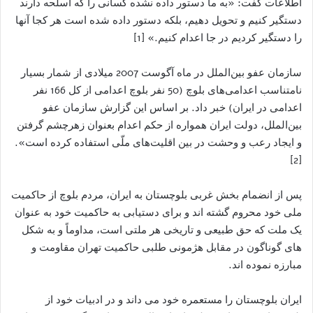
اطلاعات گفت: «به ما دستور داده نشده کسانی را که اسلحه دارند
دستگیر کنیم و تحویل دهیم، بلکه دستور داده شده است هر کجا آنها
را دستگیر کردیم در جا اعدام کنیم.» [1]
سازمان عفو بین‌الملل در ماه آگوست 2007 میلادی از شمار بسیار
نامتناسب اعدامی‌های بلوچ (50 نفر بلوچ اعدامی از کل 166 نفر
اعدامی در ایران) خبر داد. بر اساس اين گزارش سازمان عفو
بین‌الملل، دولت ایران همواره از حکم اعدام بعنوان زهرچشم گرفتن
و ایجاد رعب و وحشت در بین اقلیت‌های ملّی استفاده ‌کرده است».
[2]
پس از انضمام بخش غربی بلوچستان به ايران، مردم بلوچ از حاکمیت
ملی خود محروم گشته اند و برای دستیابی به حاکمیت خود به عنوان
یک ملت که حق طبیعی و تاريخی هر ملتی است، مداوماً و به شکل
های گوناگون در مقابل هژمونی طلبی حاکمیت تهران مقاومت و
مبارزه نموده اند.
ایران بلوچستان را مستعمره خود می داند و در ادبیات خود از