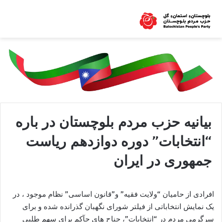
بيانيه حزب مردم بلوچستان در باره
“انتخابات” دوره دوازدهم رياست
جمهوری در ايران
افرادی از حاميان “ولایت فقیه” و”قانون اساسی” نظام موجود ، در
یک نمایش انتخاباتی از فیلتر شورای نگهبان گذرانده شده و برای
سرگرمی مردم در “انتخابات”، جناح های حآکم برای سهم طلبی