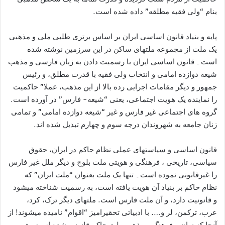
بنام “ولی فقيه مطلقه” داده شده است.
پايه و بنياد قانون اساسی ایران بر اساس برتری طلبی ملی و مذهبی
يک ملت از مجموعه ملتهای ساکن در اين سرزمين نوشته شده
است۔ قانون اساسی ایران با رسمیت دادن به زبان فارسی و مذهب
شیعه دوازده امامی و انتخاب ولی فقيه با قدرت مطلق، و رئيس
جمهور و ديگر مقامات اجرايی رده بالا از اين مذهب، عملا” حاکمیت
را نماينده يک هويت اجتماعی، يعنی “شیعه- فارس” در آورده است.
گروه های اجتماعی غير فارس و غير “شيعه دوازده امامی” و تمامی
زنان جامعه به شهروندان درجه سوم و چهارم تبديل شده اند.
قانون اساسی و سياستهای عملی نظام حاکم در ايران، حقوق
سیاسی، تاریخی ، فرهنگی و هویتی ملت بلوچ و دیگر ملل غیر فارس
را غیرقانونی نموده است۔ تنها یک ملت بعنوان “ملت ایران” که
نظام حاکم بر بنیاد آن هویت يافته است، به رسميت شناخته ميشود
و قانونيت دارد، و آن ملت فارس است. ملتهای ديگر ترک، کرد،
عرب، ترکمن، لر و…. با ادبیاتی تحقیرامیز “اقوام” ناميده ميشوند! از
آنجا که زبان و فرهنگ و مذهب ملت حاکم قانونی شده است، هم