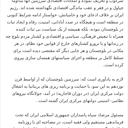
سرکوب و تحریف نموده و امکانات اقتصادی سرزمین آنها مداوما
چپاول و در فقر و عقب ماندگی اقتصادی نگهداشته شده اند. رژیم
ایران بر خلاف ادعای خود و حامیانش، خواستار ادامه شرایط کنونی
در منطقه است و هیچگاه در صدد آبادانی، امنیت، رفاه و ایجاد ثبات
در بلوچستان نبوده، بلکه همیشه از یک سیاست بی ثبات کننده
همراه با تبعیض فرهنگی، سیاسی و اقتصادی و کشتار مردم بلوچ چه
در زندانها و یا ترورو کشتارهای خارج از قوانين خود نظام، در هر
مکانی در بلوچستان و هر جایی دیگر که مقتضی دیده است برای
تسلط کامل بر منطقه و اجرای سیاستهای همسان سازی پیروی
کرده است.
لازم به يادآوری است که: سرزمين بلوچستان که از اواسط قرن
نوزدهم به اين سو، با حمايت و برنامه ريزی های بريتانيا به اشغال
دولت مرکزی ايران (در دوران قاجاريه) در آمد، جولانگاه نیروهای
نظامی-امنيتی دولتهای مرکزی ايران گشته است .
مسئول مرصاد سپاه پاسداران جمهوری اسلامی ايران که تحت
فرماندهی مستقيم ولی فقيه است، در مصاحبه ای با روزنامه