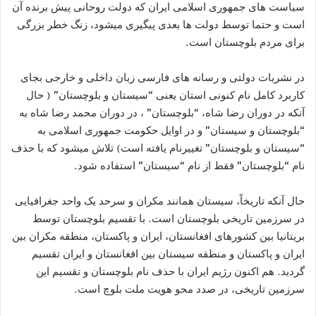
سیاست های جمهوری اسلامی ايران که دولت روحانی پيش برنده آن
است و حتما توسط دولت ها بعدی پیگیری میشود، زنگ خطر بزرگی
برای مردم بلوچستان است.
در نشریات دولتی و رسانه های فارسی زبان داخلی و خارجی بجای
کاربرد کامل نام کنونی استان يعنی “سیستان و بلوچستان” ( حال
آنکه در دوران رضا شاه، “بلوچستان” ، در دوران محمد رضا شاه به
“بلوچستان و سیستان” و در اوايل حکومت جمهوری اسلامی به
“سيستان و بلوچستان” تغييرنام يافته است) تلاش ميشود که با حذف
نام “بلوچستان” فقط از نام “سیستان” استفاده شود.
حال آنکه تاريخاً، سیستان همانند مکران و سرحد یک واحد جغرافیایی
در سرزمین تاریخی بلوچستان است. با تقسیم بلوچستان توسط
بريتانيا بین کشورهای افغانستان، ایران و پاکستان، منطقه مکران بین
ایران و پاکستان و منطقه سیستان بین افغانستان و ایران تقسیم
گرديد. هم اکنون رژیم ایران با حذف نام بلوچستان و تقسيم اين
سرزمین تاریخی، در صدد محو هویت ملت بلوچ است.