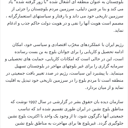
بلوچستان به عنوان منطقه ای اشغال شده “با زور گرفته شده” یاد
می کند و بنا بر چنين دلیلی، سرزمین مردم بلوچستان را جزئی از
سرزمین تاریخی خود می داند و با رفتار و سياستهای استعمارگرانه ،
مصمم است هويت آنها را نفی و در هویت دولت حاکم جذب و ادغام
نماید.
رژیم ایران با عملکردهای مخرّب اقتصادی و سياسی خود، امکان
ادامه تحصیل و کاریابی را برای جوانان بلوچ به بن بست رسانده
است، این در حالی است که امکانات کاریابی، حمايت های تحصیلی و
سرمایه گزاری را برای غیر بلوچهای مهاجر در بلوچستان تسهیل
مينمايد. با پیشبرد این سیاست، رژیم در صدد تغییر بافت جمعیتی در
منطقه است تا مردم بلوچ را در سرزمین تاریخی خود تبديل به اقلیت
نمايد و از میان بردارد.
سازمان دیده بان حقوق بشر در گزارشی در سال 1997 نوشت که
مناطق بلوچ نشین در ایران طوری تقسیم شده اند که تناسب
جمعیتی آنها دگرگون شود، تا از وجود یک واحد با اکثریت بلوچ نشین
جلوگیری گردد. غیربلوچ ها برای مهاجرت به مناطق بلوچ نشین