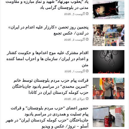
یاد “یعقوب مهرنهاد” شهید و نمادِ مبارزه و مقاومت
مدنی در بلوچستان گرامی باد
آگوست 3, 2026
پنجمین روز تحصن «کارزار علیه اعدام در ایران»
در لندن/ عکس تجمع
آگوست 2, 2026
اقدام مشترک علیه موج اعدام‌ها و حکومت کشتار
و اعدام در ایران/ سازمان ها و احزاب امضا کننده
متن
آگوست 1, 2026
قرائت پیام حزب مردم بلوچستان توسط خانم
“اسرین محمدی” در مراسم یادبود جان‌باختگان
حزب کومله کردستان ایران در کانادا
جولای 26, 2026
حضور اعضای “حزب مردم بلوچستان” و قرائت
پیام تسلیت و همدردی در مراسم یادبود
جان‌باختگان “حزب کومله کردستان ایران” در شهر
اُسلو – نروژ/ عکس و ویدیو