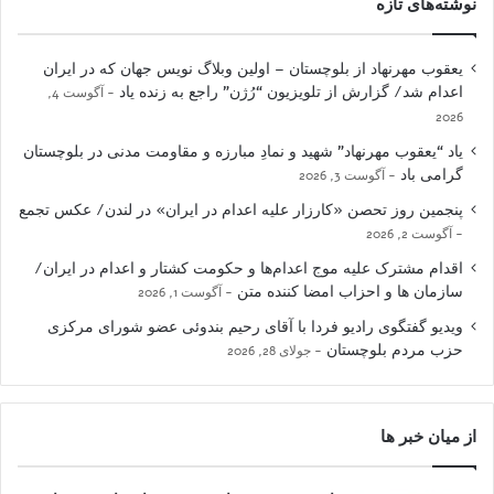
نوشته‌های تازه
یعقوب مهرنهاد از بلوچستان – اولین وبلاگ نویس جهان که در ایران
اعدام شد/ گزارش از تلویزیون “رُژن” راجع به زنده یاد
آگوست 4,
2026
یاد “یعقوب مهرنهاد” شهید و نمادِ مبارزه و مقاومت مدنی در بلوچستان
گرامی باد
آگوست 3, 2026
پنجمین روز تحصن «کارزار علیه اعدام در ایران» در لندن/ عکس تجمع
آگوست 2, 2026
اقدام مشترک علیه موج اعدام‌ها و حکومت کشتار و اعدام در ایران/
سازمان ها و احزاب امضا کننده متن
آگوست 1, 2026
ویدیو گفتگوی رادیو فردا با آقای رحیم بندوئی عضو شورای مرکزی
حزب مردم بلوچستان
جولای 28, 2026
از میان خبر ها