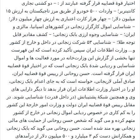
اختیار قوۀ قضاییه قرار گرفته عبارتند از : – دو کشتی تجاری
کانتینربر؛ – واردات ۵۰۰ خودرو از طریق مرز تاجیکستان به ارزش ۱۵
میلیون دلار؛ – چهار هزار کارت اعتباری به ارزش چهار میلیون دلار؛
– شناسایی اموال کارگزار زنجانی در کشورهای اسپانیا، مالزی و
ایران؛ – شناسایی وجوه ارزی بابک زنجانی؛ – کشف مقادیر قابل
توجه طلا؛ – شناسایی ۵۳ شرکت زنجانی در داخل و خارج از کشور
و… وزارت اطلاعات ایران سپس تأکید کرده است که این فهرست
تنها بخشی از گزارش این وزارت‌خانه در مورد فعالیت ها و اموال
شناسایی و ردیابی شدۀ بابک زنجانی است که در اختیار قوۀ قضاییه
ایران قرار گرفته است. حسن روحانی از رییس قوۀ قضاییه ایران،
صادق آملی لاریجانی، خواسته است که به جای اعدام بابک زنجانی،
او را در اختیار وزارت اطلاعات ایران قرار بدهد تا دیگر دارایی های
وی و همچنین شبکۀ پشتیبانش (در داخل قدرت) شناسایی شوند. در
مقابل رییس قوۀ قضاییه ایران دولت و وزارت امور خارجۀ این کشور
را به کم کاری در خصوص ردیابی اموال زنجانی در خارج از کشور
متهم کرده و می گوید که شخص حسن روحانی از حمایت های مالی
زنجانی بهره مند شده است. حسن روحانی می گوید که بابک زنجانی
و همکارانش دست کم ۳ میلیارد و ۵۰۰ میلیون دلار از درآمدهای