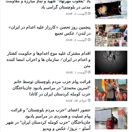
یاد “یعقوب مهرنهاد” شهید و نمادِ مبارزه و مقاومت
مدنی در بلوچستان گرامی باد
آگوست 3, 2026
پنجمین روز تحصن «کارزار علیه اعدام در ایران»
در لندن/ عکس تجمع
آگوست 2, 2026
اقدام مشترک علیه موج اعدام‌ها و حکومت کشتار
و اعدام در ایران/ سازمان ها و احزاب امضا کننده
متن
آگوست 1, 2026
قرائت پیام حزب مردم بلوچستان توسط خانم
“اسرین محمدی” در مراسم یادبود جان‌باختگان
حزب کومله کردستان ایران در کانادا
جولای 26, 2026
حضور اعضای “حزب مردم بلوچستان” و قرائت
پیام تسلیت و همدردی در مراسم یادبود
جان‌باختگان “حزب کومله کردستان ایران” در شهر
اُسلو – نروژ/ عکس و ویدیو