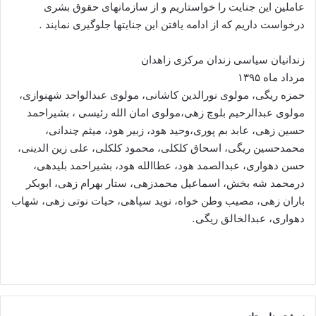
عاملین این جنایت را خواستاریم و از سازمانهای حقوق بشری
درخواست داریم که از ادامه یافتن این جنایتها جلوگیری نمایند .
زندانیان سیاسی زندان مرکزی زاهدان
مرداد ماه ۱۳۹۵
حمزه ریگی، مولوی نورالدین کاشانی، مولوی عبدالواحد شهنوازی،
مولوی عبدالرحیم بلوچ زهی،مولوی امان الله رئیسی ، بشیراحمد
حسین زهی، عابد بم پوری،وحید هود، زبیر هود، میثم چندانی،
محمدحسین ریگی، اسحاق کلکلی، محمود کلکلی، علی زین الدینی،
حسن دهواری، عبدالصمد هود، عطاالله هود، بشیراحمد بلیدهی،
درمحمد شه بخش، اسماعیل محمدزهی، ستار بهرام زهی، ابوبکر
باران زهی، مصیب وطن خواه، نوید سپاهی، حیات نوتی زهی، شهاب
دهواری، عبدالخالق ریگی.