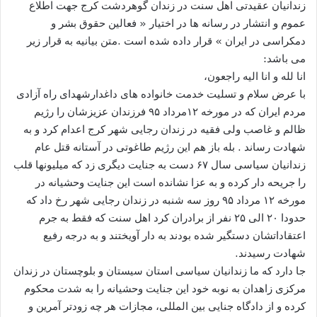
زندانیان عقیدتی اهل سنت در زندان گوهردشت کرج جهت اطلاع
عموم و انتشار در رسانه ها در اختیار « فعالین حقوق بشر و
دمکراسی در ایران » قرار داده شده است .متن بیانیه به قرار زیر
می باشد:
انا لله و انا الیه راجعون،
با عرض سلام و تسلیت خدمت خانواده های داغدارشهدای راه آزادی
مردم ایران که در مورخه ۱۲مرداد ۹۵ فرزندان عزیزشان را رژیم
ظالم و غاصب ولی فقیه در زندان رجایی شهر کرج اعدام کرد و به
شهادت رساند . بله باز هم این رژیم طاغوتی در آستانه قتل عام
زندانیان سیاسی سال ۶۷ دست به جنایت دیگری زد که میلیونها قلب
را جریحه دار کرده و به عزا نشانده است این جنایت وحشیانه در
مورخه ۱۲ مرداد ۹۵ روز سه شنبه در زندان رجایی شهر رخ داد که
حدودا ۲۰ الی ۲۵ نفر از برادران کرد اهل سنت که فقط به جرم
اعتقاداتشان دستگیر شده بودند به دار آویختند و به درجه رفیع
شهادت رسیدند.
جا دارد که ما زندانیان سیاسی استان سیستان و بلوچستان در زندان
مرکزی زاهدان به نوبه خود این جنایت وحشیانه را به شدت محکوم
کرده و از دادگاه جنایی بین المللی، مجازات هر چه زودتر آمرین و