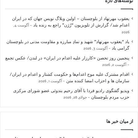
نوشته‌های تازه
یعقوب مهرنهاد از بلوچستان – اولین وبلاگ نویس جهان که در ایران
اعدام شد/ گزارش از تلویزیون “رُژن” راجع به زنده یاد
آگوست 4,
2026
یاد “یعقوب مهرنهاد” شهید و نمادِ مبارزه و مقاومت مدنی در بلوچستان
گرامی باد
آگوست 3, 2026
پنجمین روز تحصن «کارزار علیه اعدام در ایران» در لندن/ عکس تجمع
آگوست 2, 2026
اقدام مشترک علیه موج اعدام‌ها و حکومت کشتار و اعدام در ایران/
سازمان ها و احزاب امضا کننده متن
آگوست 1, 2026
ویدیو گفتگوی رادیو فردا با آقای رحیم بندوئی عضو شورای مرکزی
حزب مردم بلوچستان
جولای 28, 2026
از میان خبر ها