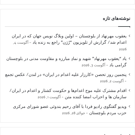
نوشته‌های تازه
یعقوب مهرنهاد از بلوچستان – اولین وبلاگ نویس جهان که در ایران
اعدام شد/ گزارش از تلویزیون “رُژن” راجع به زنده یاد
آگوست 4,
2026
یاد “یعقوب مهرنهاد” شهید و نمادِ مبارزه و مقاومت مدنی در بلوچستان
گرامی باد
آگوست 3, 2026
پنجمین روز تحصن «کارزار علیه اعدام در ایران» در لندن/ عکس تجمع
آگوست 2, 2026
اقدام مشترک علیه موج اعدام‌ها و حکومت کشتار و اعدام در ایران/
سازمان ها و احزاب امضا کننده متن
آگوست 1, 2026
ویدیو گفتگوی رادیو فردا با آقای رحیم بندوئی عضو شورای مرکزی
حزب مردم بلوچستان
جولای 28, 2026