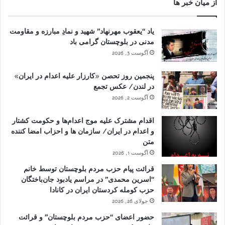
از میان خبر ها
یاد “یعقوب مهرنهاد” شهید و نمادِ مبارزه و مقاومت
مدنی در بلوچستان گرامی باد
آگوست 3, 2026
پنجمین روز تحصن «کارزار علیه اعدام در ایران»
در لندن/ عکس تجمع
آگوست 2, 2026
اقدام مشترک علیه موج اعدام‌ها و حکومت کشتار
و اعدام در ایران/ سازمان ها و احزاب امضا کننده
متن
آگوست 1, 2026
قرائت پیام حزب مردم بلوچستان توسط خانم
“اسرین محمدی” در مراسم یادبود جان‌باختگان
حزب کومله کردستان ایران در کانادا
جولای 26, 2026
حضور اعضای “حزب مردم بلوچستان” و قرائت