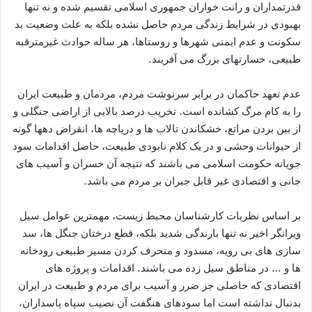
قدرتمداران و رانت خواران جمهوری اسلامی تقسیم شده و نه تنها
بهبودی در شرایط زندگی مردم حاصل نشده بلکه به علت وضعیت بد
سکونت و عدم ایمنی شهرها و روستاها، هر ساله حوادث غیرمترقبه
طبیعی، خسارتهای بزرگ می آفریند.
عدم تعهد حاکمان در برابر سرنوشت مردم، مردمان و طبیعت ایران
را به کام مرگ کشانده است. تخریب درصد بالایی از اراضی جنگلی و
از بین بردن مراتع، خشکاندن تالاب ها و دریاچه ها، انقراض دهها گونه
از حیوانات وحشی و در یک کلام نابودی طبیعت، حاصل اقدامات سود
جویانه حکومت اسلامی می باشند که نتیجه آن خسران و آسیب های
جانی و اقتصادی غیر قابل جبران بر مردم می باشد.
بر اساس نظریات کارشناسان محیط زیست، مهمترین عوامل سیل
ویرانگر اخیر نه تنها بارندگی شدید بلکه، قطع درختان جنگل ها، سد
سازی های بی رویه، مسدود و منحرف کردن مسیر طبیعی رودخانه
ها و … در مناطق سیل زده می باشند. اقدامات و پروژه های
اقتصادی که حاصلی جز ضرر و آسیب برای مردم و طبیعت در ایران
بدنبال نداشته است اما سودهای هنگفت آن نصیب سپاه پاسداران،