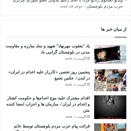
ویدیو گفتگوی رادیو فردا با آقای رحیم بندوئی عضو شورای مرکزی
حزب مردم بلوچستان
جولای 28, 2026
از میان خبر ها
یاد “یعقوب مهرنهاد” شهید و نمادِ مبارزه و مقاومت
مدنی در بلوچستان گرامی باد
آگوست 3, 2026
پنجمین روز تحصن «کارزار علیه اعدام در ایران»
در لندن/ عکس تجمع
آگوست 2, 2026
اقدام مشترک علیه موج اعدام‌ها و حکومت کشتار
و اعدام در ایران/ سازمان ها و احزاب امضا کننده
متن
آگوست 1, 2026
قرائت پیام حزب مردم بلوچستان توسط خانم