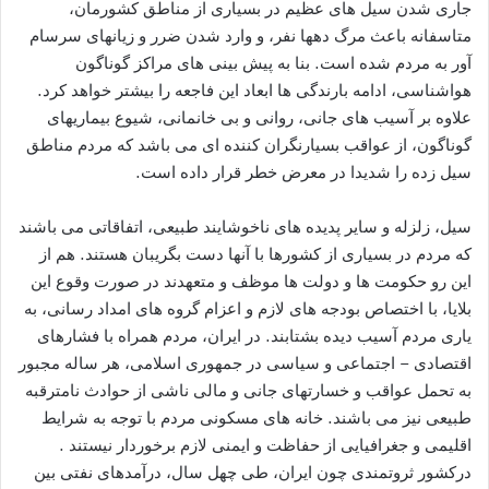
جاری شدن سیل های عظیم در بسیاری از مناطق کشورمان،
متاسفانه باعث مرگ دهها نفر، و وارد شدن ضرر و زیانهای سرسام
آور به مردم شده است. بنا به پیش بینی های مراکز گوناگون
هواشناسی، ادامه بارندگی ها ابعاد این فاجعه را بیشتر خواهد کرد.
علاوه بر آسیب های جانی، روانی و بی خانمانی، شیوع بیماریهای
گوناگون، از عواقب بسیارنگران کننده ای می باشد که مردم مناطق
سیل زده را شدیدا در معرض خطر قرار داده است.
سیل، زلزله و سایر پدیده های ناخوشایند طبیعی، اتفاقاتی می باشند
که مردم در بسیاری از کشورها با آنها دست بگریبان هستند. هم از
این رو حکومت ها و دولت ها موظف و متعهدند در صورت وقوع این
بلایا، با اختصاص بودجه های لازم و اعزام گروه های امداد رسانی، به
یاری مردم آسیب دیده بشتابند. در ایران، مردم همراه با فشارهای
اقتصادی – اجتماعی و سیاسی در جمهوری اسلامی، هر ساله مجبور
به تحمل عواقب و خسارتهای جانی و مالی ناشی از حوادث نامترقبه
طبیعی نیز می باشند. خانه های مسکونی مردم با توجه به شرایط
اقلیمی و جغرافیایی از حفاظت و ایمنی لازم برخوردار نیستند .
درکشور ثروتمندی چون ایران، طی چهل سال، درآمدهای نفتی بین