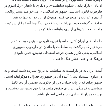
ادعای «بازگرداندن شکوه سلطنت»، و دیگری با شعار «رفراندوم در
چارچوب قانون اساسی جمهوری اسلامی»، می‌خواهند مسیر واقعی
آزادی و عدالت را منحرف کنند. هیچ‌یک از این دو، نه تنها به نقد
صادقانه گذشته خود نپرداخته‌اند، بلکه در بزنگاه‌ها آشکارا از سرکوب
ملت‌ها و جنبش‌های آزادی‌خواهانه دفاع کرده‌اند.
ما ملت‌های ایرانِ کثیرالمله، با تجربه تاریخی خونین خود، هشدار
می‌دهیم که بازگشت به سلطنت یا ماندن در چارچوب جمهوری
اسلامی، یعنی تکرار همان چرخه استبداد، تبعیض، فقر، نابودی
فرهنگ‌ها و حتی خطر جنگ داخلی.
آینده ایران نه در بازگشت به سلطنت به تاریخ سپرده شده است و نه
در تداوم استبداد دینی؛ آینده آن در
جمهوری فدرال دموکراتیک
است،
جمهوری‌ای که بر پایه جدایی دین از حکومت، تضمین آزادی کامل
سیاسی و فرهنگی، برابری حقوق ملیت‌ها با حق تعیین سرنوشت، و
توسعه پایدار اقتصادی-اجتماعی استوار باشد.
هم‌میهنان آزادیخواه، ملت‌های به‌حاشیه‌رانده‌شده، زنان برابری