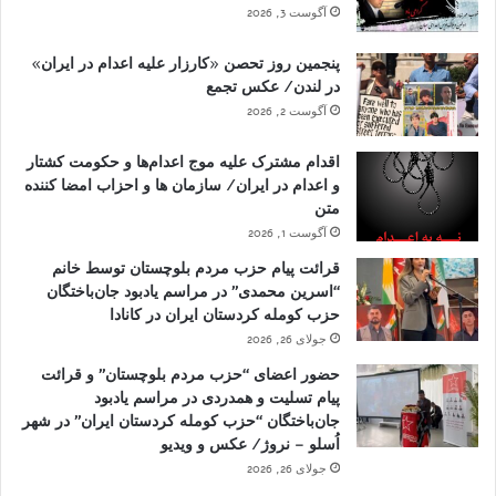
آگوست 3, 2026
پنجمین روز تحصن «کارزار علیه اعدام در ایران»
در لندن/ عکس تجمع
آگوست 2, 2026
اقدام مشترک علیه موج اعدام‌ها و حکومت کشتار
و اعدام در ایران/ سازمان ها و احزاب امضا کننده
متن
آگوست 1, 2026
قرائت پیام حزب مردم بلوچستان توسط خانم
“اسرین محمدی” در مراسم یادبود جان‌باختگان
حزب کومله کردستان ایران در کانادا
جولای 26, 2026
حضور اعضای “حزب مردم بلوچستان” و قرائت
پیام تسلیت و همدردی در مراسم یادبود
جان‌باختگان “حزب کومله کردستان ایران” در شهر
اُسلو – نروژ/ عکس و ویدیو
جولای 26, 2026