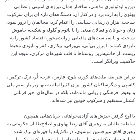
دین و ایدئولوژی مذهبی، ساختار همان نیروهای امنیتی و نظامی
پهلوی را به ارث برد و در کنار آن، دستگاه‌های تازه ‌ای برای سرکوب
ساخت. هزاران زندانی سیاسی را اعدام کرد، مخالفان را ترور نمود،
زنان و جوانان و فعالان مدنی را با باتوم و گلوله و شکنجه خاموش
ساخت، و با سیاست‌های مافیایی و رانت‌محور، اقتصاد کشور را به
نابودی کشاند. امروز بی‌آبی، بی‌برقی، بیکاری، فقر و نابودی محیط
زیست، از حاشیه‌ترین روستاها تا قلب شهرهای مرکزی، نتیجه این
حاکمیت ویرانگر است.
در این شرایط، ملت‌های کورد، بلوچ، فارس، عرب، لُر، ترک، ترکمن،
کاسپی و دیگرساکنان کشور ایران کثیرالمله نه تنها زیر بار ستم ملی
و تبعیض فرهنگی و زبانی مانده‌اند، بلکه در سال‌های اخیر قربانی
کشتار مستقیم و سرکوب خونین نیز شده‌اند۔
با اوج گرفتن خیزش‌های آزادی‌خواهانه، جریان‌هایی همچون
سلطنت‌طلبان به رهبری آقای رضا پهلوی و اصلاح‌طلبان حکومتی به
رهبری آقای میرحسین موسوی، در تلاش‌اند با چهره‌ای بزک ‌شده
دوباره همان دیکتاتوری را بر ملت‌های ایران تحمیل کنند. یکی با