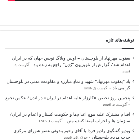
نوشته‌های تازه
یعقوب مهرنهاد از بلوچستان – اولین وبلاگ نویس جهان که در ایران
اعدام شد/ گزارش از تلویزیون “رُژن” راجع به زنده یاد
آگوست 4,
2026
یاد “یعقوب مهرنهاد” شهید و نمادِ مبارزه و مقاومت مدنی در بلوچستان
گرامی باد
آگوست 3, 2026
پنجمین روز تحصن «کارزار علیه اعدام در ایران» در لندن/ عکس تجمع
آگوست 2, 2026
اقدام مشترک علیه موج اعدام‌ها و حکومت کشتار و اعدام در ایران/
سازمان ها و احزاب امضا کننده متن
آگوست 1, 2026
ویدیو گفتگوی رادیو فردا با آقای رحیم بندوئی عضو شورای مرکزی
حزب مردم بلوچستان
جولای 28, 2026