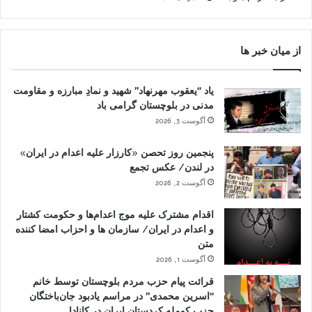
از میان خبر ها
یاد “یعقوب مهرنهاد” شهید و نمادِ مبارزه و مقاومت
مدنی در بلوچستان گرامی باد
آگوست 3, 2026
پنجمین روز تحصن «کارزار علیه اعدام در ایران»
در لندن/ عکس تجمع
آگوست 2, 2026
اقدام مشترک علیه موج اعدام‌ها و حکومت کشتار
و اعدام در ایران/ سازمان ها و احزاب امضا کننده
متن
آگوست 1, 2026
قرائت پیام حزب مردم بلوچستان توسط خانم
“اسرین محمدی” در مراسم یادبود جان‌باختگان
حزب کومله کردستان ایران در کانادا