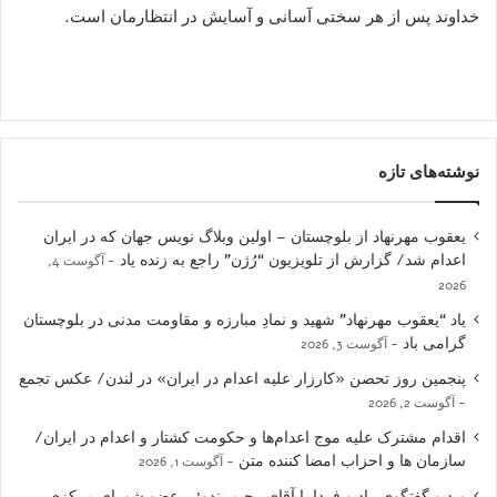
خداوند پس از هر سختی آسانی و آسایش در انتظارمان است.
نوشته‌های تازه
یعقوب مهرنهاد از بلوچستان – اولین وبلاگ نویس جهان که در ایران
اعدام شد/ گزارش از تلویزیون “رُژن” راجع به زنده یاد
آگوست 4,
2026
یاد “یعقوب مهرنهاد” شهید و نمادِ مبارزه و مقاومت مدنی در بلوچستان
گرامی باد
آگوست 3, 2026
پنجمین روز تحصن «کارزار علیه اعدام در ایران» در لندن/ عکس تجمع
آگوست 2, 2026
اقدام مشترک علیه موج اعدام‌ها و حکومت کشتار و اعدام در ایران/
سازمان ها و احزاب امضا کننده متن
آگوست 1, 2026
ویدیو گفتگوی رادیو فردا با آقای رحیم بندوئی عضو شورای مرکزی