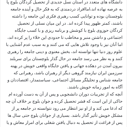
دانشگاه های متعدد در استان نسل جدیدی از تحصیل کردگان بلوچ پا
به عرصه نهاده اند،اماافراد دردمندی که به فکر حال و آینده جامعه
بلوچستان بوده و توانایی کسب رهبری فکری این جامعه را داشته
باشند، کمتر ظهور پیدا کرده اند. در این میان نسلی از تحصیل
کردگان حوزوی بلوچ با کوشش و برنامه ریزی و با کسب جایگاه
اجتماعی و داشتن منبر و مخاطب تا حدودی این خلاء را پر کرده اند،
اما آنان نیز با وجود تلاش هایی که می کنند و به سبب عدم آشنایی با
علوم روز دنیا تنها توانسته اند، بخش معنوی و دینی جامعه را رهبری
کنند و به نظر می رسد جامعه در حال گذار بلوچستان برای سربلند
بیرون آمدن در دهکده جهانی و یافتن جایگاه واقعی خویش در پهنه
سرزمین ایران نیازمند گروهی دیگر از رهبران باشد، رهبرانی که
جامعه شناس و تحلیلگر مسائل اجتماعی، سیاستمدار، اقتصاددان و
آگاه به امور زمانه خویش باشند.
آنچه که از تجربیات دوران دانشجویی و پس از آن به دست آورده ام
حاکی از این است که قشر تحصیل کرده و جوان بلوچ بر خلاف آن چه
که ادعا می کند و از او نیز انتظار می رود نتوانسته در جامعه پر از
مشکل خویش تأثیر گذار باشد. بسیاری از جوانان بلوچ حتی سال ها
پس از فراغت از تحصیل به دنبال یافتن شغلی برای امرار معاش و یا