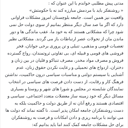
مدتی پیش مطلبی خواندم با این عنوان که :
« روشنفکر باید با مردمش مبارزه کند نه با حکومتش»
واقعیت نیز همین است. جامعه بلوچستان امروز مشکلات فراوانی
دارد که اگر ما صد سال دیگر منتظر بمانیم از سوی دولت حل نمی
شود چرا که مشکلاتی هستند که به خود ما، عقب ماندگی ها و دور
ماندن مان از تحولات عصر ارتباطات باز می گردند. مشکلاتی نظیر
تعصبات قومی و مذهبی، تنبلی و تن پروری برخی جوانان، فخر
فروشی های قومی و قبیله ای، بی تفاوتی ثروتمندان، رواج گسترده
فروش و مصرف مواد مخدر، مصرف تنباکو و قلیان در بین زنان و
دختران، ازدواج های تحمیلی و رعایت نکردن حقوق زنان، عدم
آشنایی با سیستم دولتی و مناسبات سیاسی درون حاکمیت، نداشتن
فرهنگ کار و رقابت، از دست دادن فرصت های سیاسی در انتخاب
نمایندگان شایسته در مجلس و شورا های شهر و روستا و بسیاری
مسائل دیگر که خود زمینه ساز معضلات متعدد اجتماعی، سیاسی و
اقتصادی هستند و رفع آنان نه از طریق دولت و حاکمیت بلکه به
دست روشنفکران جامعه امکان پذیر است. نا گفته نماند که دولت ها
می توانند با برنامه ریزی و دادن امکانات و فرصت به روشنفکران
برای حل مشکلات جامعه کمک کنند اما باید بدانیم که: