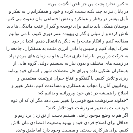
« کس نخارد پشت من جز ناخن انگشت من»
در پایان نیز به چند نکته بسنده کرده و خود و همفکرانم را به تفکر و
تأمل بیشتر در رفتار و عملکرد و نقش اجتماعی مان دعوت می کنم.
دوستان همگی باید بدانیم برای توسعه و گذر از عقب ماندگی ها باید
تلاش کرده و از تنبلی و گذران بیهوده عمر دوری کنیم. تا می توانیم
مطالعه کنیم و افکار مثبت را به دیگران انتقال دهیم. ابتدا در خود
تحرک ایجاد کنیم و سپس با دادن انرژی مثبت به همفکران، جامعه را
به حرکت درآوریم. با راه اندازی تشکل ها و سازمان های مردم نهاد
در زمینه های مختلف و بدون نیاز به سیستم دولتی گروه هایی از
همفکران تشکیل داده و برای حل معضلات شهر و استان خود برنامه
ریزی و تلاش کنیم. با گفتگو و اقناع خیران ثروتمند، معتمدین و
روحانیون آنان را مجاب به همکاری و مساعدت کنیم. تفکر تغییر و
اصلاح را همیشه در ذهن خود بپرورانیم و بدانیم که:
“خداوند سرنوشت هیچ قومی را تغییر نمی دهد مگر آن که آن قوم
خود نسبت به تغییر سرنوشت خود تلاش کنند”.
اگر هم به وضع موجود راضی هستیم دست از نق زدن برداریم و
حداقل برای اصلاح فردی خود و بهبود وضعیت اقتصادی مان تلاش
کنیم. برای هر کاری سختی و مصیبت وجود دارد اما طبق وعده