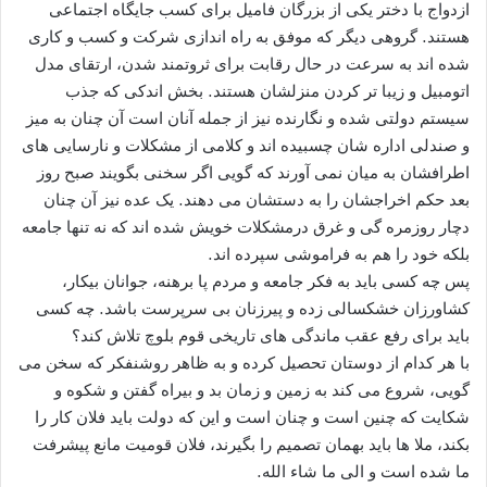
ازدواج با دختر یکی از بزرگان فامیل برای کسب جایگاه اجتماعی
هستند. گروهی دیگر که موفق به راه اندازی شرکت و کسب و کاری
شده اند به سرعت در حال رقابت برای ثروتمند شدن، ارتقای مدل
اتومبیل و زیبا تر کردن منزلشان هستند. بخش اندکی که جذب
سیستم دولتی شده و نگارنده نیز از جمله آنان است آن چنان به میز
و صندلی اداره شان چسبیده اند و کلامی از مشکلات و نارسایی های
اطرافشان به میان نمی آورند که گویی اگر سخنی بگویند صبح روز
بعد حکم اخراجشان را به دستشان می دهند. یک عده نیز آن چنان
دچار روزمره گی و غرق درمشکلات خویش شده اند که نه تنها جامعه
بلکه خود را هم به فراموشی سپرده اند.
پس چه کسی باید به فکر جامعه و مردم پا برهنه، جوانان بیکار،
کشاورزان خشکسالی زده و پیرزنان بی سرپرست باشد. چه کسی
باید برای رفع عقب ماندگی های تاریخی قوم بلوچ تلاش کند؟
با هر کدام از دوستان تحصیل کرده و به ظاهر روشنفکر که سخن می
گویی، شروع می کند به زمین و زمان بد و بیراه گفتن و شکوه و
شکایت که چنین است و چنان است و این که دولت باید فلان کار را
بکند، ملا ها باید بهمان تصمیم را بگیرند، فلان قومیت مانع پیشرفت
ما شده است و الی ما شاء الله.