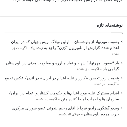
نوشته‌های تازه
یعقوب مهرنهاد از بلوچستان – اولین وبلاگ نویس جهان که در ایران
اعدام شد/ گزارش از تلویزیون “رُژن” راجع به زنده یاد
آگوست 4,
2026
یاد “یعقوب مهرنهاد” شهید و نمادِ مبارزه و مقاومت مدنی در بلوچستان
گرامی باد
آگوست 3, 2026
پنجمین روز تحصن «کارزار علیه اعدام در ایران» در لندن/ عکس تجمع
آگوست 2, 2026
اقدام مشترک علیه موج اعدام‌ها و حکومت کشتار و اعدام در ایران/
سازمان ها و احزاب امضا کننده متن
آگوست 1, 2026
ویدیو گفتگوی رادیو فردا با آقای رحیم بندوئی عضو شورای مرکزی
حزب مردم بلوچستان
جولای 28, 2026