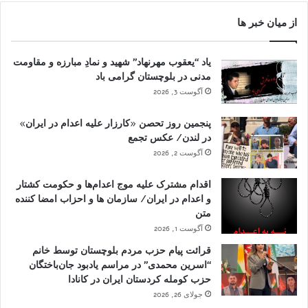
از میان خبر ها
یاد “یعقوب مهرنهاد” شهید و نمادِ مبارزه و مقاومت
مدنی در بلوچستان گرامی باد
آگوست 3, 2026
پنجمین روز تحصن «کارزار علیه اعدام در ایران»
در لندن/ عکس تجمع
آگوست 2, 2026
اقدام مشترک علیه موج اعدام‌ها و حکومت کشتار
و اعدام در ایران/ سازمان ها و احزاب امضا کننده
متن
آگوست 1, 2026
قرائت پیام حزب مردم بلوچستان توسط خانم
“اسرین محمدی” در مراسم یادبود جان‌باختگان
حزب کومله کردستان ایران در کانادا
جولای 26, 2026