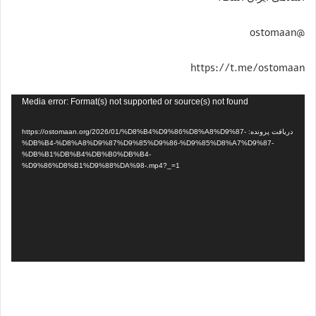
@ostomaan
https://t.me/ostomaan
نمایشگر
Media error: Format(s) not supported or source(s) not found
ویدیو
دریافت پرونده: https://ostomaan.org/2026/01/%D8%B4%D9%86%D8%A8%D9%87-
%DB%B4-%D8%A8%D9%87%D9%85%D9%86-%D9%85%D8%A7%D9%87-
%DB%B1%DB%B4%DB%B0%DB%B4-
%D9%86%D8%B1%D9%88%DA%98-.mp4?_=1