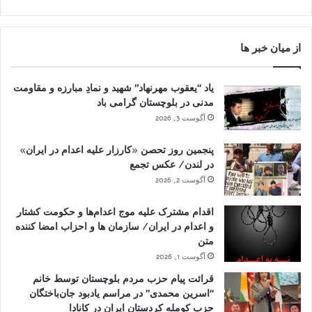
از میان خبر ها
یاد “یعقوب مهرنهاد” شهید و نمادِ مبارزه و مقاومت
مدنی در بلوچستان گرامی باد
آگوست 3, 2026
پنجمین روز تحصن «کارزار علیه اعدام در ایران»
در لندن/ عکس تجمع
آگوست 2, 2026
اقدام مشترک علیه موج اعدام‌ها و حکومت کشتار
و اعدام در ایران/ سازمان ها و احزاب امضا کننده
متن
آگوست 1, 2026
قرائت پیام حزب مردم بلوچستان توسط خانم
“اسرین محمدی” در مراسم یادبود جان‌باختگان
حزب کومله کردستان ایران در کانادا