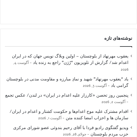
نوشته‌های تازه
یعقوب مهرنهاد از بلوچستان – اولین وبلاگ نویس جهان که در ایران
اعدام شد/ گزارش از تلویزیون “رُژن” راجع به زنده یاد
آگوست 4,
2026
یاد “یعقوب مهرنهاد” شهید و نمادِ مبارزه و مقاومت مدنی در بلوچستان
گرامی باد
آگوست 3, 2026
پنجمین روز تحصن «کارزار علیه اعدام در ایران» در لندن/ عکس تجمع
آگوست 2, 2026
اقدام مشترک علیه موج اعدام‌ها و حکومت کشتار و اعدام در ایران/
سازمان ها و احزاب امضا کننده متن
آگوست 1, 2026
ویدیو گفتگوی رادیو فردا با آقای رحیم بندوئی عضو شورای مرکزی
حزب مردم بلوچستان
جولای 28, 2026