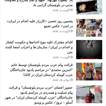
یاد “یعقوب مهرنهاد” شهید و نمادِ مبارزه و مقاومت
مدنی در بلوچستان گرامی باد
آگوست 3, 2026
پنجمین روز تحصن «کارزار علیه اعدام در ایران»
در لندن/ عکس تجمع
آگوست 2, 2026
اقدام مشترک علیه موج اعدام‌ها و حکومت کشتار
و اعدام در ایران/ سازمان ها و احزاب امضا کننده
متن
آگوست 1, 2026
قرائت پیام حزب مردم بلوچستان توسط خانم
“اسرین محمدی” در مراسم یادبود جان‌باختگان
حزب کومله کردستان ایران در کانادا
جولای 26, 2026
حضور اعضای “حزب مردم بلوچستان” و قرائت
پیام تسلیت و همدردی در مراسم یادبود
جان‌باختگان “حزب کومله کردستان ایران” در شهر
اُسلو – نروژ/ عکس و ویدیو