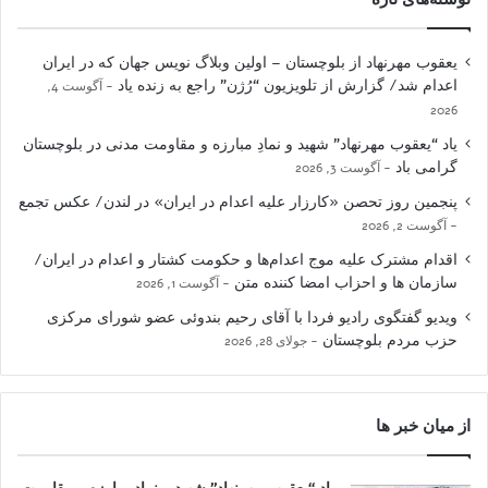
یعقوب مهرنهاد از بلوچستان – اولین وبلاگ نویس جهان که در ایران
اعدام شد/ گزارش از تلویزیون “رُژن” راجع به زنده یاد
آگوست 4,
2026
یاد “یعقوب مهرنهاد” شهید و نمادِ مبارزه و مقاومت مدنی در بلوچستان
گرامی باد
آگوست 3, 2026
پنجمین روز تحصن «کارزار علیه اعدام در ایران» در لندن/ عکس تجمع
آگوست 2, 2026
اقدام مشترک علیه موج اعدام‌ها و حکومت کشتار و اعدام در ایران/
سازمان ها و احزاب امضا کننده متن
آگوست 1, 2026
ویدیو گفتگوی رادیو فردا با آقای رحیم بندوئی عضو شورای مرکزی
حزب مردم بلوچستان
جولای 28, 2026
از میان خبر ها