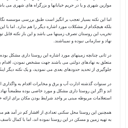
موازین شهری و یا در حریم خیابانها و بزرگراه های شهری می باش
اما این نکته بسیار تعجب بر انگیز است طبق بررسی موسسه نگار
بلکه هیچکدام از مشکلات مورد اشاره دیگر را هم ندارد. اما با این
تخریب این روستان تصرف زمینها می باشد و این باز نکته قابل ت
نهاد و سازمانی نبوده و نمیباشند.
در ثانی چنانچه زمینهای مورد اشاره این روستا داری مشکل بوده ا
متعلق به نهادهای دولتی می باشند جهت مشخص نمودن، اقدام به
جلوگیری از تحدید حدودهای بعدی می نمودید، و یک نکته دیگر اینکه این روستا از 50 سال پیش 
در سنوات گذشته ادارت آب و برق و مخابرات اقدام به واگذاری ا
اند و اگر این روستا داری مشکل و مورد خاصی بوده مطمعناً نهادها
استعلامات مربوطه مبنی بر واجد شرایط بودن مکان برای ارائه خ
همچنین این روستا محل سکنی تعدادی از اقشار کم در آمد هم می 
به تهیه زمین و مسکن در این روستا نموده اند، اما با کمال تاس