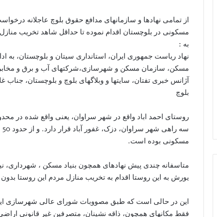
از تمامی نهادها و سازمانهای مدافع حقوق بلوچ عاجلانه درخواس
مسکونی در بلوچستان اقدام نموده تا حداقل شاهد تخریب منازل 
به :
نهاد ریاست جمهوری ایران، استانداری سیتان و بلوچستان، به ادا
مسکن، سازمان مسکن و شهرسازی،شرکتهای آب و برق و مخابرات،
آژانس خبری تفتان، سایتها و وبلاگهای بلوچ و بلوچستان، جناب غل
بلوچ
روستای احمد اباد واقع در شهر سراوان، یعنی واقع شده در محد
سه
مسکونی بوده است.
متاسفانه چندی پیش نهادهای همچون بنیاد مسکن ، شهرداری، نیر
یورش به این روستا اقدام به تخریب منازل مردم این روستا بدون 
این در حالی است که طبق مصووبات شورای عالی شهرسازی ایران
فقط مکانهای همچون، ذاقه نشینان، متصرفین غیر قانونی اراضی