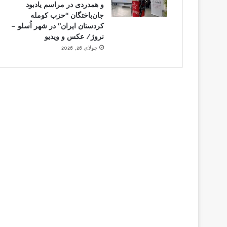
و همدردی در مراسم یادبود
جان‌باختگان “حزب کومله
کردستان ایران” در شهر اُسلو –
نروژ/ عکس و ویدیو
جولای 26, 2026