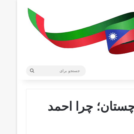
جستجو
برای
چستان؛ چرا احمد