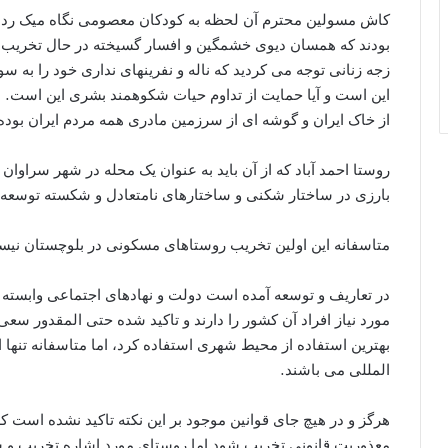
کاش مسولین محترم آن لحظه به کودکان معصومی نگاه میک ردند
بودند که همسان دیوی خشمگین و افسار گسیخته در حال تخریب 
زجه زنانی توجه می کردید که ناله و نفرینهای نداری خود را به س
این است و آیا حمایت از تداوم حیات شکوهمند بشری این است. ب
از خاک ایران و گوشه ای از سرزمین مادری همه مردم ایران بود
روستا احمد آباد که از آن باید به عنوان یک محله در شهر سراوان 
بارزی در ساختار شکنی و ساختارهای نامتعادل و شکسته توسعه 
متاسفانه این اولین تخریب روستاهای مسکونی در بلوچستان نیست
در تعاریف و توسعه آمده است دولت و نهادهای اجتماعی وابسته
مورد نیاز افراد آن کشور را دارند و تاکید شده حتی المقدور س
بهترین استفاده از محیط شهری استفاده کرد، اما متاسفانه تنها اقل
المللی می باشند.
هرگز و در هیچ جای قوانین موجود بر این نکته تاکید نشده است 
معذوریت قانونی تخریب شود اما روستای مورد اشاره تخریب و ساک