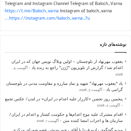
Telegram and Instagram Channel Telegram of Baloch_Varna
https://t.me/Baloch_varna
Instagram of baloch_varna
.
https://instagram.com/baloch_varna_?u..
نوشته‌های تازه
یعقوب مهرنهاد از بلوچستان – اولین وبلاگ نویس جهان که در ایران
اعدام شد/ گزارش از تلویزیون “رُژن” راجع به زنده یاد
آگوست 4,
2026
یاد “یعقوب مهرنهاد” شهید و نمادِ مبارزه و مقاومت مدنی در بلوچستان
گرامی باد
آگوست 3, 2026
پنجمین روز تحصن «کارزار علیه اعدام در ایران» در لندن/ عکس تجمع
آگوست 2, 2026
اقدام مشترک علیه موج اعدام‌ها و حکومت کشتار و اعدام در ایران/
سازمان ها و احزاب امضا کننده متن
آگوست 1, 2026
ویدیو گفتگوی رادیو فردا با آقای رحیم بندوئی عضو شورای مرکزی