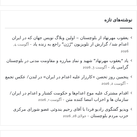
نوشته‌های تازه
یعقوب مهرنهاد از بلوچستان – اولین وبلاگ نویس جهان که در ایران
اعدام شد/ گزارش از تلویزیون “رُژن” راجع به زنده یاد
آگوست 4,
2026
یاد “یعقوب مهرنهاد” شهید و نمادِ مبارزه و مقاومت مدنی در بلوچستان
گرامی باد
آگوست 3, 2026
پنجمین روز تحصن «کارزار علیه اعدام در ایران» در لندن/ عکس تجمع
آگوست 2, 2026
اقدام مشترک علیه موج اعدام‌ها و حکومت کشتار و اعدام در ایران/
سازمان ها و احزاب امضا کننده متن
آگوست 1, 2026
ویدیو گفتگوی رادیو فردا با آقای رحیم بندوئی عضو شورای مرکزی
حزب مردم بلوچستان
جولای 28, 2026