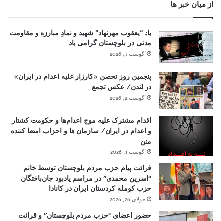
از میان خبر ها
یاد “یعقوب مهرنهاد” شهید و نمادِ مبارزه و مقاومت
مدنی در بلوچستان گرامی باد
آگوست 3, 2026
پنجمین روز تحصن «کارزار علیه اعدام در ایران»
در لندن/ عکس تجمع
آگوست 2, 2026
اقدام مشترک علیه موج اعدام‌ها و حکومت کشتار
و اعدام در ایران/ سازمان ها و احزاب امضا کننده
متن
آگوست 1, 2026
قرائت پیام حزب مردم بلوچستان توسط خانم
“اسرین محمدی” در مراسم یادبود جان‌باختگان
حزب کومله کردستان ایران در کانادا
جولای 26, 2026
حضور اعضای “حزب مردم بلوچستان” و قرائت