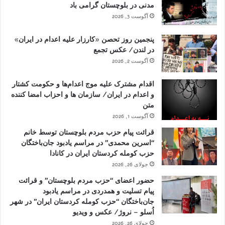
مدنی در بلوچستان گرامی باد
آگوست 3, 2026
پنجمین روز تحصن «کارزار علیه اعدام در ایران»
در لندن/ عکس تجمع
آگوست 2, 2026
اقدام مشترک علیه موج اعدام‌ها و حکومت کشتار
و اعدام در ایران/ سازمان ها و احزاب امضا کننده
متن
آگوست 1, 2026
قرائت پیام حزب مردم بلوچستان توسط خانم
“اسرین محمدی” در مراسم یادبود جان‌باختگان
حزب کومله کردستان ایران در کانادا
جولای 26, 2026
حضور اعضای “حزب مردم بلوچستان” و قرائت
پیام تسلیت و همدردی در مراسم یادبود
جان‌باختگان “حزب کومله کردستان ایران” در شهر
اُسلو – نروژ/ عکس و ویدیو
جولای 26, 2026