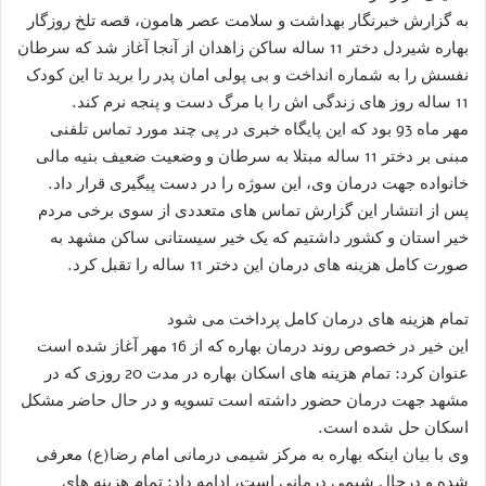
به گزارش خبرنگار بهداشت و سلامت عصر هامون، قصه تلخ روزگار
بهاره شیردل دختر 11 ساله‌ ساکن زاهدان از آنجا آغاز شد که سرطان
نفسش را به شماره انداخت و بی پولی امان پدر را برید تا این کودک
11 ساله روز های زندگی اش را با مرگ دست و پنجه نرم کند.
مهر ماه 93 بود که این پایگاه خبری در پی چند مورد تماس تلفنی
مبنی بر دختر 11 ساله مبتلا به سرطان و وضعیت ضعیف بنیه مالی
خانواده جهت درمان وی، این سوژه را در دست پیگیری قرار داد.
پس از انتشار این گزارش تماس های متعددی از سوی برخی مردم
خیر استان و کشور داشتیم که یک خیر سیستانی ساکن مشهد به
صورت کامل هزینه های درمان این دختر 11 ساله را تقبل کرد.
تمام هزینه های درمان کامل پرداخت می شود
این خیر در خصوص روند درمان بهاره که از 16 مهر آغاز شده است
عنوان کرد: تمام هزینه های اسکان بهاره در مدت 20 روزی که در
مشهد جهت درمان حضور داشته است تسویه و در حال حاضر مشکل
اسکان حل شده است.
وی با بیان اینکه بهاره به مرکز شیمی درمانی امام رضا(ع) معرفی
شده و درحال شیمی درمانی است، ادامه داد: تمام هزینه های