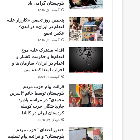
بلوچستان گرامی باد
آگوست 3, 2026
پنجمین روز تحصن «کارزار علیه
اعدام در ایران» در لندن/
عکس تجمع
آگوست 2, 2026
اقدام مشترک علیه موج
اعدام‌ها و حکومت کشتار و
اعدام در ایران/ سازمان ها و
احزاب امضا کننده متن
آگوست 1, 2026
قرائت پیام حزب مردم
بلوچستان توسط خانم “اسرین
محمدی” در مراسم یادبود
جان‌باختگان حزب کومله
کردستان ایران در کانادا
جولای 26, 2026
حضور اعضای “حزب مردم
بلوچستان” و قرائت پیام تسلیت