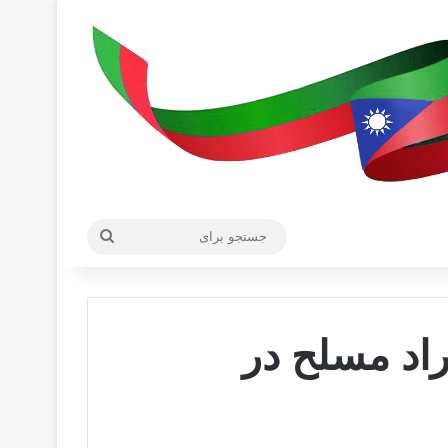
جستجو
برای
اد مسلح در