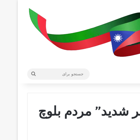
جستجو
برای
 شدید” مردم بلوچ