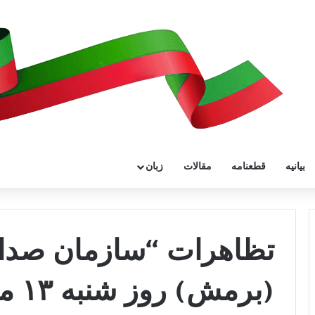
بیانیه
قطعنامه
مقالات
زبان
تظاهرات “سازمان صداى