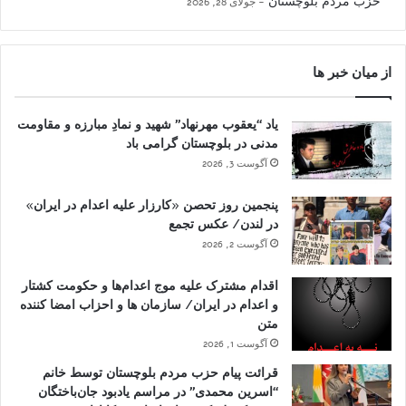
حزب مردم بلوچستان
جولای 28, 2026
از میان خبر ها
یاد “یعقوب مهرنهاد” شهید و نمادِ مبارزه و مقاومت
مدنی در بلوچستان گرامی باد
آگوست 3, 2026
پنجمین روز تحصن «کارزار علیه اعدام در ایران»
در لندن/ عکس تجمع
آگوست 2, 2026
اقدام مشترک علیه موج اعدام‌ها و حکومت کشتار
و اعدام در ایران/ سازمان ها و احزاب امضا کننده
متن
آگوست 1, 2026
قرائت پیام حزب مردم بلوچستان توسط خانم
“اسرین محمدی” در مراسم یادبود جان‌باختگان