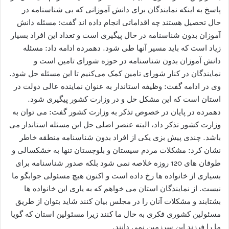
پاسخ به اینکه نمایندگان برای دانش آموزانی که بی شناسنامه در
حال تحصیل هستند چه اقداماتی انجام داده اند گفت: مسئله دانش
آموزان بدون شناسنامه در حال پیگیری است و تعداد این افراد بسیار
زیاد است که باید مسیر آنها طی شود. دهمرده ادامه داد: مسئله
دانش آموزان بدون‌ شناسنامه در حوزه شورای تامین است و
نمایندگان در کنار شورای تامین کمک می‌کنیم تا این مسئله حل شود.
وی در ادامه گفت: وظیفه استاندار به عنوان نماینده عالی دولت در
استان است که این مشکل حل و در وزارت کشور پیگیری شود.
دهمرده در پایان در خصوص تذکر به وزارت کشور گفت: می توان به
وزارت کشور تذکر داد، البته عنصر اصلی حل این مسئله استاندار می
باشد. چندی پیش بزی یکی از افراد بدون شناسنامه منطقه خاطر
نشان کرد: مشکلات مردم سیستان و بلوچستان تنها به خشکسالی و
طوفان های 120 روزه خلاصه نمی شود بلکه صدور شناسنامه برای
بسیاری از خانواده ها رخ داده است و اکنون هیچ مسئولی جوابگو ما
نیست. از نمایندگان استان می خواهم که به یاری این خانواده ها
بشتابند و مشکلات آنان را در مجلس بیان کنند شاید بتوان از طریق
مسئولین کشوری فکری به حال ما کنند زیرا مسئولین استان که گویا
ما را فرزند این سرزمین نمی دانند.