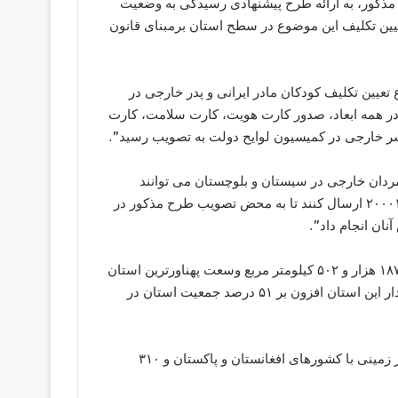
مذکور، به ارائه طرح پیشنهادی رسیدگی به وضعیت
تعیین تکلیف این موضوع در سطح استان برمبنای قانون
تعیین تکلیف کودکان مادر ایرانی و پدر خارجی در
 همه ابعاد، صدور کارت هویت، کارت سلامت، کارت
سر خارجی در کمیسیون لوایح دولت به تصویب رسید”.
ا مردان خارجی در سیستان و بلوچستان می توانند
شماره ملی خود را برای نام نویسی در سرشماری به شماره ۲۰۰۰۱۹۵ ارسال کنند تا به محض تصویب طرح مذکور در
نان انجام داد”.
سیستان و بلوچستان با ۲ میلیون و ۷۷۵ هزار و ۱۴ نفر جمعیت و ۱۸۷ هزار و ۵۰۲ کیلومتر مربع وسعت پهناورترین استان
کشور شناخته می شود که بنا به گفته علی اوسط هاشمی استاندار این استان افزون بر ۵۱ درصد جمعیت استان در
این استان دارای ۱۹ شهرستان است و افزون بر ۱۱۰ کیلومتر مرز زمینی با کشورهای افغانستان و پاکستان و ۳۱۰