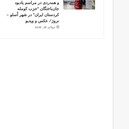
و همدردی در مراسم یادبود
جان‌باختگان “حزب کومله
کردستان ایران” در شهر اُسلو –
نروژ/ عکس و ویدیو
جولای 26, 2026