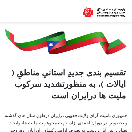
تقسیم بندی جدیدِ استانیِ مناطقِ (
ایالات )، به منظورتشدید سرکوب
ملیت ها درایران است
جمهوری تامیت گرای ولایت فقیهی درایران درطول سال های گذشته
و بخصوص در دوران احمدی نژاد، جهت محوِهویتِ ملیت ها، وایجاد
تضاد دربین آنان، دست به تصرف اراضی کشاورزان آنان زده، وحتی