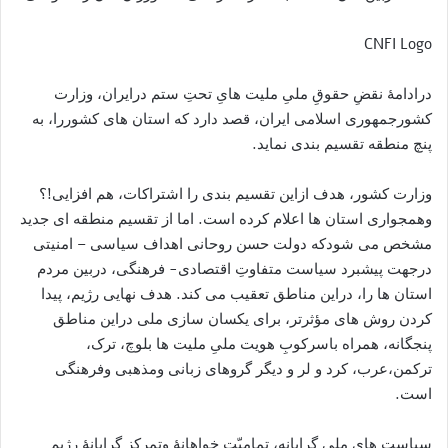
CNFI Logo
درادامۀ نقضِ حقوقِ ملیِ ملیت هایِ تحتِ ستم درایران، وزارت
کشورجمهوری اسلامی ایران، قصد دارد که استان های کشوررا، به
پنچ منطقه تقسیم بندی نماید.
وزارت کشور، هدف ازاین تقسیم بندی را اشتراکات، هم افزایی!؟
وهمجواری استان ها اعلام کرده است. اما از تقسیم منطقه ای جدید
مشخص می شودکه دولت حسن روحانی اهداف سیاسی – امنیتی
درجهت پیشبرد سیاست متفاوتِ اقتصادی- فرهنگی، دربین مردم
استان ها را، دراین مناطق تعقیب می کند. هدف نهایی رژیم، پیدا
کردن روش های مؤثرتر، برای یکسان سازی ملی دراین مناطق
پنجگانه، همراه باسرکوبِ هویت ملیِ ملیت ها بلوچ، ترک،
ترکمن،عرب، کرد و لر و دیگر گروهای زبانی ومذهبی وفرهنگی
است.
سیاست های ملی گرایانه، تمامیّت خواهانۀ وتمرکز گرایانۀ رژیم