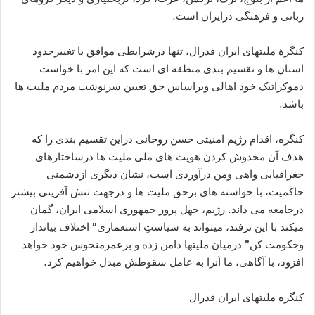
زبانی و فرهنگی درایران است.
کنگرۀ ملیتهای ایران فدرال، تنها درشرایطی موافق با تغییرحدود
استان ها و تقسیم بندی منطقه ای است که این امر با خواست
دموکراتیک خود اهالی وبراساس حق تعیین سرنوشت مردم ملیت ها
باشد.
کنگره، اقدام رژیم امنیتی حسن روحانی دراین تقسیم بندی را که
هدف آن مخدوش کردن هویت های ملی ملیت ها درساختارهای
جغرافیایی واهی ومن درآوردی است، نشان دیگری ازدشمنی
حاکمیت، با خواسته های برحق ملیت ها و درجهت تنش آفرینی بیشتر
درجامعه می داند. رژیم، جهل پرور جمهوری اسلامی ایران، گمان
میکند با این ترفند، میتواند به سیاستِ استعماری” اختلاف بیانداز
وحکومت کن” درمیان ملیتها دامن زده و برعمرمنحوس خود خواهد
افزود، با آگاهی، ما آنرا به عامل سقوطش مبدل خواهیم کرد.
کنگره ملیتهای ایران فدرال