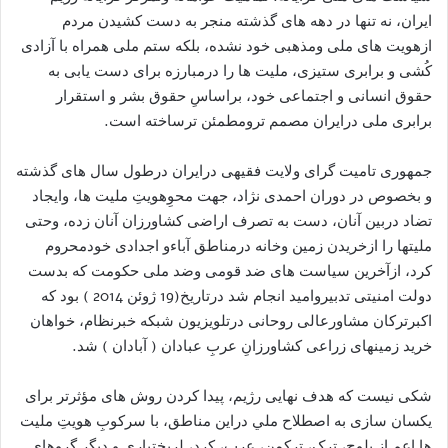
ایران، نه تنها در دهه های گذشته منجر به دست کشیدن مردم
ازهویت های ملی ومذهبی خود نشده، بلکه ستم ملی همراه با آزادی
کُشی و برابری ستیزی، ملیت ها را درمبارزه برای دست یابی به
حقوق انسانی و اجتماعی خود، براساسِ حقوق بشر و استقرار
برابری ملی درایران مصمم ترومطمئن ترساخته است.
جمهوری تامیت گرای ولایت فقیهی درایران درطول سال های گذشته
و بخصوص در دوران احمدی نژاد، جهت محوِهویتِ ملیت ها، وایجاد
تضاد دربین آنان، دست به تصرف اراضی کشاورزان آنان زده، وحتی
ملیتها را ازخریدن زمین وخانه درمناطق آباءو اجدادی خودمحروم
کرد، ازآخرین سیاست های ضد قومی وضد ملی حکومت که بدست
دولت امنیتی تدبیروامید انجام شد درتاریخ(19 ژوئن 2014 ) بود که
اکبرترکان مشاورعالی روحانی درتلویزیون شبکه خبرنظام، خواهان
خرید زمینهای زراعی کشاورزانِ عربِ عبادان ( آبادان ) شد.
شکی نیست که هدف نهایی رژیم، پیدا کردن روش های مؤثرتر برای
یکسان سازی به اصطلاح ملي دراین مناطق، با سرکوبِ هویتِ ملیت
ها اعم از بلوچ، ترک، ترکمن، عرب، کرد، لربختیاری و دیگر گروهای