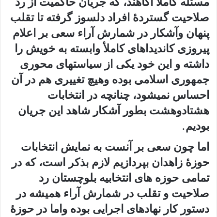
مسئله کاملأ آگاهند، که جریان حاکمیت از رد
صلاحیت گستردهٔ افراد دلسوز گرفته تا تقلب
پنهان وآشکار در شمارش آراء سعی بر اعلام
پیروزی کاندیداهای کاملأ وابسته به خویش را
داشته و این خود یکی از سیاستهای محوری
جمهوری اسلامی بوده وهیچ تغییری هم در آن
احساس نمیشود، چنانچه در انتخابات
هشتادوهشت بطور آشکار شاهد این جریان
بودیم.
اما چون سعی بر آنست به نمایش انتخابات
حوزهٔ زاهدان بپردازیم لازم بذکر است، که در
تمامی حوزه های انتخابیه بلوچستان رد
صلاحیت و تقلب در شمارش آراء همیشه در
دستور کار نهادهای اجرایی بوده واما در حوزهٔ