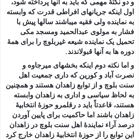
و دو نکتهٔ مهمی که باید به آنها پرداخته شود،
اول اینکه جریانهای افراطی قدرت که وابسته
به نماینده ولی فقیه میباشند سالها پیش با
فشار به مولوی عبدالحمید ومسجد مکی
تحمیل یک نماینده شیعه غیربلوچ را برای همهٔ
دوره ها به آنها قبولاندند.
و اما نکته دوم اینکه بخشهای میرجاوه و
نصرت آباد و کورین که داری جمعیت اهل
سنت بلوچ و از توابع زاهدان هستند و همچنین
به لحاظ سیاسی و اداری به زاهدان وابسته
هستند، قاعدتاً باید د رقلمرو حوزهٔ انتخابیهٔ
زاهدان باشند اما حاکمیت برای پایین آوردن
درصد آراء نمایندهٔ اهل سنت بلوچ در زاهدان
این توابع را از حوزهٔ انتخابیهٔ زاهدان خارج کرد