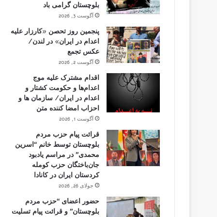
بلوچستان گرامی باد
آگوست 3, 2026
پنجمین روز تحصن «کارزار علیه
اعدام در ایران» در لندن/
عکس تجمع
آگوست 2, 2026
اقدام مشترک علیه موج
اعدام‌ها و حکومت کشتار و
اعدام در ایران/ سازمان ها و
احزاب امضا کننده متن
آگوست 1, 2026
قرائت پیام حزب مردم
بلوچستان توسط خانم “اسرین
محمدی” در مراسم یادبود
جان‌باختگان حزب کومله
کردستان ایران در کانادا
جولای 26, 2026
حضور اعضای “حزب مردم
بلوچستان” و قرائت پیام تسلیت