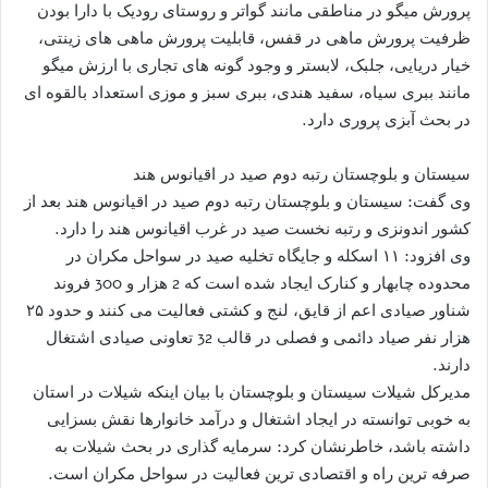
پرورش میگو در مناطقی مانند گواتر و روستای رودیک با دارا بودن
ظرفیت پرورش ماهی در قفس، قابلیت پرورش ماهی های زینتی،
خیار دریایی، جلبک، لابستر و وجود گونه های تجاری با ارزش میگو
مانند ببری سیاه، سفید هندی، ببری سبز و موزی استعداد بالقوه ای
در بحث آبزی پروری دارد.
سیستان و بلوچستان رتبه دوم صید در اقیانوس هند
وی گفت: سیستان و بلوچستان رتبه دوم صید در اقیانوس هند بعد از
کشور اندونزی و رتبه نخست صید در غرب اقیانوس هند را دارد.
وی افزود: ۱۱ اسکله و جایگاه تخلیه صید در سواحل مکران در
محدوده چابهار و کنارک ایجاد شده است که 2 هزار و 300 فروند
شناور صیادی اعم از قایق، لنج و کشتی فعالیت می کنند و حدود ۲۵
هزار نفر صیاد دائمی و فصلی در قالب 32 تعاونی صیادی اشتغال
دارند.
مدیرکل شیلات سیستان و بلوچستان با بیان اینکه شیلات در استان
به خوبی توانسته در ایجاد اشتغال و درآمد خانوارها نقش بسزایی
داشته باشد، خاطرنشان کرد: سرمایه گذاری در بحث شیلات به
صرفه ترین راه و اقتصادی ترین فعالیت در سواحل مکران است.