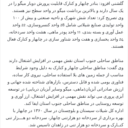
گلشنی افزود: بنادر چابهار و کنارک قابلیت پرورش دوبار میگو را در
یک سال دارند و بالاترین برداشت میگو در واحد سطح نیز هستند.
وی تصریح کرد: تعداد شش شهرک و ناحیه صنعتی و بیش از ۱۰۰
واحد تولیدی صنایع شیلاتی شامل 28 واحد کنسروسازی، 22 واحد
عمل آوری و بسته بندی، 11 واحد پودر ماهی، هشت واحد سردخانه،
24 واحد یخسازی و هفت واحد شناور سازی در چابهار و کنارک فعال
هستند.
مناطق ساحلی جنوب استان نقش مهمی در افزایش اشتغال دارند
وی گفت: مناطق ساحلی چابهار و کنارک به دلیل وجود شرایط
مناسب از جمله زمین های بلا استفاده ساحلی، نیروی کار ساده،
فناوری بومی شده و قابل دسترس، بازارهای شناخته شده جهانی و
ارزش صادراتی آبزیان(ماهی، میگو وسایر آبزیان دریایی) در توسعه
آبزی پروری می تواند نقش مهمی در افزایش اشتغال، ارز آوری و
توسعه روستایی در مناطق ساحلی جنوب استان ایفا کند.
اداره کل شیلات سیستان و بلوچستان در سال ۱۳۶۰ در چابهار با
بهره برداری از سردخانه دو هزارتنی چابهار، سردخانه دو هــــزار تنی
کنــارک و سردخانه دو هزار تنی در زاهدان تاسیس شد.