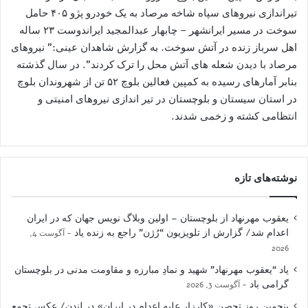
تیراندازی نیروهای سپاه شاخه مرصاد به یک خودرو پژو ۴۰۵ حامل
سوخت در مسیر ایرانشهر – چابهار عبدالمجید ایراندوست ۲۳ ساله
اهل سرباز زنده در آتش سوخت. به گزارش شاهدان عینی:” نیروهای
مرصاد با دیدن شعله های آتش محل را ترک کردند”. در سال گذشته
بنابر آمارهای رسیده به کمپین فعالین بلوچ ۵۲ تن از شهروندان بلوچ
در استان سیستان و بلوچستان در تیر اندازی نیروهای امنیتی و
انتظامی کشته و زخمی شدند.
نوشته‌های تازه
یعقوب مهرنهاد از بلوچستان – اولین وبلاگ نویس جهان که در ایران
اعدام شد/ گزارش از تلویزیون “رُژن” راجع به زنده یاد
آگوست 4,
2026
یاد “یعقوب مهرنهاد” شهید و نمادِ مبارزه و مقاومت مدنی در بلوچستان
گرامی باد
آگوست 3, 2026
پنجمین روز تحصن «کارزار علیه اعدام در ایران» در لندن/ عکس تجمع