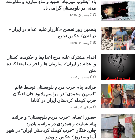
یاد “یعقوب مهرنهاد” شهید و نمادِ مبارزه و مقاومت
مدنی در بلوچستان گرامی باد
آگوست 3, 2026
پنجمین روز تحصن «کارزار علیه اعدام در ایران»
در لندن/ عکس تجمع
آگوست 2, 2026
اقدام مشترک علیه موج اعدام‌ها و حکومت کشتار
و اعدام در ایران/ سازمان ها و احزاب امضا کننده
متن
آگوست 1, 2026
قرائت پیام حزب مردم بلوچستان توسط خانم
“اسرین محمدی” در مراسم یادبود جان‌باختگان
حزب کومله کردستان ایران در کانادا
جولای 26, 2026
حضور اعضای “حزب مردم بلوچستان” و قرائت
پیام تسلیت و همدردی در مراسم یادبود
جان‌باختگان “حزب کومله کردستان ایران” در شهر
اُسلو – نروژ/ عکس و ویدیو