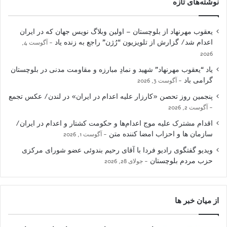
نوشته‌های تازه
یعقوب مهرنهاد از بلوچستان – اولین وبلاگ نویس جهان که در ایران
اعدام شد/ گزارش از تلویزیون “رُژن” راجع به زنده یاد
آگوست 4,
2026
یاد “یعقوب مهرنهاد” شهید و نمادِ مبارزه و مقاومت مدنی در بلوچستان
گرامی باد
آگوست 3, 2026
پنجمین روز تحصن «کارزار علیه اعدام در ایران» در لندن/ عکس تجمع
آگوست 2, 2026
اقدام مشترک علیه موج اعدام‌ها و حکومت کشتار و اعدام در ایران/
سازمان ها و احزاب امضا کننده متن
آگوست 1, 2026
ویدیو گفتگوی رادیو فردا با آقای رحیم بندوئی عضو شورای مرکزی
حزب مردم بلوچستان
جولای 28, 2026
از میان خبر ها