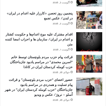
آگوست 3, 2026
پنجمین روز تحصن «کارزار علیه اعدام در ایران»
در لندن/ عکس تجمع
آگوست 2, 2026
اقدام مشترک علیه موج اعدام‌ها و حکومت کشتار
و اعدام در ایران/ سازمان ها و احزاب امضا کننده
متن
آگوست 1, 2026
قرائت پیام حزب مردم بلوچستان توسط خانم
“اسرین محمدی” در مراسم یادبود جان‌باختگان
حزب کومله کردستان ایران در کانادا
جولای 26, 2026
حضور اعضای “حزب مردم بلوچستان” و قرائت
پیام تسلیت و همدردی در مراسم یادبود
جان‌باختگان “حزب کومله کردستان ایران” در شهر
اُسلو – نروژ/ عکس و ویدیو
جولای 26, 2026