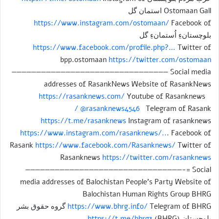
Ostomaan Gall استمان گل
https://www.instagram.com/ostomaan/
Facebook of
بلوچستانءِ اُستمانءِ گل
https://www.facebook.com/profile.php?…
Twitter of
bpp.ostomaan
https://twitter.com/ostomaan
———————————————————————————————— Social media
addresses of RasankNews Website of RasankNews
https://rasanknews.com/
Youtube of Rasanknews
/ @rasanknews4546
Telegram of Rasank
https://t.me/rasanknews
Instagram of rasanknews
https://www.instagram.com/rasanknews/..
. Facebook of
Rasank
https://www.facebook.com/Rasanknews/
Twitter of
Rasanknews
https://twitter.com/rasanknews
————————————————————————————————-= Social
media addresses of Balochistan People’s Party Website of
Balochistan Human Rights Group BHRG
https://www.bhrg.info/
Telegram of BHRG گروه حقوق بشر
بلوچستان (BHRG)
https://t.me/bhrg3