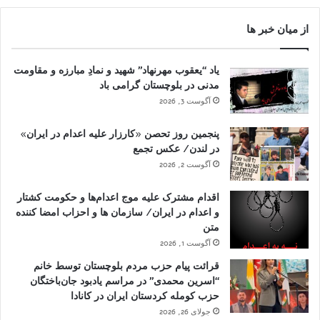
از میان خبر ها
یاد “یعقوب مهرنهاد” شهید و نمادِ مبارزه و مقاومت
مدنی در بلوچستان گرامی باد
آگوست 3, 2026
پنجمین روز تحصن «کارزار علیه اعدام در ایران»
در لندن/ عکس تجمع
آگوست 2, 2026
اقدام مشترک علیه موج اعدام‌ها و حکومت کشتار
و اعدام در ایران/ سازمان ها و احزاب امضا کننده
متن
آگوست 1, 2026
قرائت پیام حزب مردم بلوچستان توسط خانم
“اسرین محمدی” در مراسم یادبود جان‌باختگان
حزب کومله کردستان ایران در کانادا
جولای 26, 2026