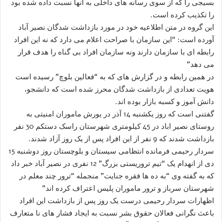
بسیجی را که از سوی رسانه های داخلی به آنها نسبت داده شده بود
را تکذیب کرده است.
این گروه در متن اطلاعیه خود در مورد بازداشت شدگان نصیر آباد
آورده است: “این سازمان با صراحت اعلام می دارد که نه این افراد
رابطه ای با سازمان دارند ونه سازمان افراد بی گناه را هدف قرار
می دهد”
در همین رابطه و در گزارش های که به “فعالین بلوچ” رسیده است
هویت تعدادی از بازداشت شدگان محرز شده است که دانشجو،
دانش آموز و کسبه بازار بوده اند.
گفتنی است که روز یکشنبه 14 آذر در یورش ماموران امنیتی به
روستای نصیر اباد در 45 کیلومتری شهرستان راسک دستکم 30 نفر
بازداشت شدند که 9 نفر از این افراد پس از یک روز آزاد شدند.
سردار رحیمی فرمانده انتظامی سیستان و بلوچستان روز دوشنبه 15
دی از انهدام یک “تیم تروریستی بزرگ” 12 نفری در نصیر آباد خبر داد
که به گفته وی “به ده ها فقره جنایت” منجمله “ترور چند معلم در
شهرستان سرباز و ترور ماموران پلیس اعتراف کرده اند”
اظهارات سردار رحیمی درست یک روز پس از بازداشت این افراد
باعث نگرانی فعالان حقوق بشر نسبت به ایجاد فشار های نا متعارف