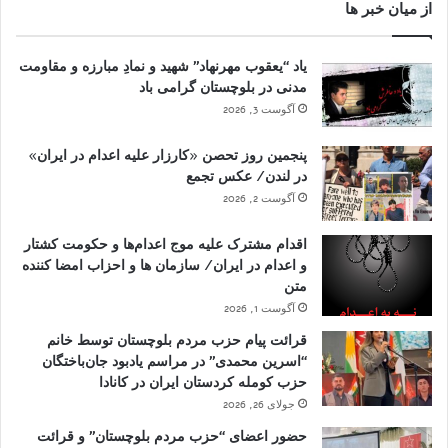
از میان خبر ها
یاد “یعقوب مهرنهاد” شهید و نمادِ مبارزه و مقاومت
مدنی در بلوچستان گرامی باد
آگوست 3, 2026
پنجمین روز تحصن «کارزار علیه اعدام در ایران»
در لندن/ عکس تجمع
آگوست 2, 2026
اقدام مشترک علیه موج اعدام‌ها و حکومت کشتار
و اعدام در ایران/ سازمان ها و احزاب امضا کننده
متن
آگوست 1, 2026
قرائت پیام حزب مردم بلوچستان توسط خانم
“اسرین محمدی” در مراسم یادبود جان‌باختگان
حزب کومله کردستان ایران در کانادا
جولای 26, 2026
حضور اعضای “حزب مردم بلوچستان” و قرائت