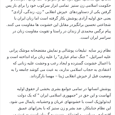
حکومت اسلامی زن ستيز تمامی ابزار سرکوب خود را برای باز پس
گرفتن يکی از دستاوردهای خيزش انقلابی ” زن، زندگی، آزادی”
يعنی حق اوليه آزادی پوشش بکار گرفته است اما زنان ايران با
شجاعتی تحسين برانگيزدر مقابل اين خشونت ها مقاومت می کنند.
پيام نرگس محمدی از زندان در راستا و تقويت مقاومت زنان در
سراسر ايران است.
نظام زير سايه تبليغات پوشالی و نمايش مفتضحانه موشک پرانی
عليه اسرائيل، ” جنگ تمام عياری” را عليه زنان براه انداخته است و
با اعمال خشونت گسترده و ايجاد رعب و وحشت عليه زنانی که
اعتقادی به حجاب اسلامی ندارند، به عبث می کوشد جامعه را به
وضعيت قبل از خيزش انقلابی ژينا – مهسا بازگرداند.
پوشش انسانها در تمامی جوامع بشری بخشی از حقوق اوليه
آنهاست و اين حق در “جمهوری اسلامی ايران ” که يک دولت
ايدئولوژيک است با خشونتهای عريان و وحشيانه، پايمال می شود.
اين نظام جنايتکار، ضد بشر و زن ستيز که با بحرانهای عميق
اقتصادی، سياسی و اجتماعی دست به گريبان است به عبث می