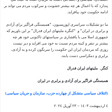
پندارد که با اعمال هر چه بيشتر خشونت و سرکوب مردم می تواند بر
ادامه حکومت خود بيافزايد.
ما دو تشکيلات سراسری اپوزيسيون، “همبستگی فراگير برای آزادی
و برابری در ايران” و “کنگره مليتهای ايران فدرال” بر اين باوريم که
جمهوری اسلا می با پافشاری بر سياستهای تاکنونی خود هر چه
بيشتر بر تنفر و کينه مردم نسبت به خود می افزايد و دير نيست
روزی که مردمان ايران اين حکومت را سرنگون کرده و به آزادی،
برابری و دمکراسی دست يابند.
کنگرہ ملیتھای ایران فدرال
ھمبستگی فراگیر برای آزادی و برابری در ایران
(
ائتلاف سياسی متشکل از چهارده حزب، سازمان و جريان سياسی
)
٤ ارديبهشت ١٤٠٣ – ٢٣ آوريل ٢٠٢٤