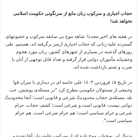
حجاب اجباری و سرکوب زنان مانع از سرنگونی حکومت اسلامی
نخواهد شد!
در هفته های اخير مجددا شاهد موج بی سابقه سرکوب و خشونتهای
گسترده عليه زنانی که حجاب اجباری ازسر برگرفته اند، هستيم. طی
روزهای گذشته در بسياری از شهرهای کشور، زنان مورد هجوم
وحشيانه مأموران دولتی قرار گرفته و تعداد قابل توجهی از آنان با
ضرب و شتم بازداشت شده اند.
در تاريخ ١٥ فروردين ١٤٠٣ علی خامنه ای در ديداری با سران قوا
وجمعی از مسئولان حکومتی مطرح کرد “در مسئله‌ی پوشش، خب
بله ،مسئله‌ی حجاب محدوديتِّ شرعی و قانونی است؛ آنجا محدوديتِّ
دولتی نيست، قانونی است و شرعی است؛ کشف حجاب، حرام
شرعی و حرام سياسی است؛ هم حرام شرعی است، هم حرام
سياسی است”.
بدنبال اين سخنان، موج تازه ای از سرکوب عليه زنان آغازشده و