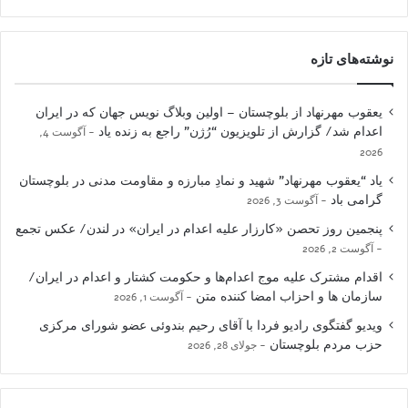
نوشته‌های تازه
یعقوب مهرنهاد از بلوچستان – اولین وبلاگ نویس جهان که در ایران
اعدام شد/ گزارش از تلویزیون “رُژن” راجع به زنده یاد
آگوست 4,
2026
یاد “یعقوب مهرنهاد” شهید و نمادِ مبارزه و مقاومت مدنی در بلوچستان
گرامی باد
آگوست 3, 2026
پنجمین روز تحصن «کارزار علیه اعدام در ایران» در لندن/ عکس تجمع
آگوست 2, 2026
اقدام مشترک علیه موج اعدام‌ها و حکومت کشتار و اعدام در ایران/
سازمان ها و احزاب امضا کننده متن
آگوست 1, 2026
ویدیو گفتگوی رادیو فردا با آقای رحیم بندوئی عضو شورای مرکزی
حزب مردم بلوچستان
جولای 28, 2026