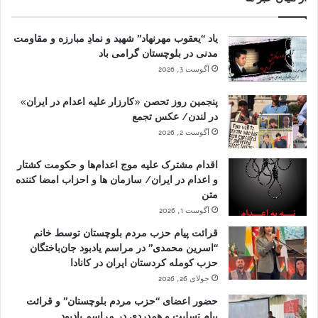
یاد “یعقوب مهرنهاد” شهید و نمادِ مبارزه و مقاومت
مدنی در بلوچستان گرامی باد
آگوست 3, 2026
پنجمین روز تحصن «کارزار علیه اعدام در ایران»
در لندن/ عکس تجمع
آگوست 2, 2026
اقدام مشترک علیه موج اعدام‌ها و حکومت کشتار
و اعدام در ایران/ سازمان ها و احزاب امضا کننده
متن
آگوست 1, 2026
قرائت پیام حزب مردم بلوچستان توسط خانم
“اسرین محمدی” در مراسم یادبود جان‌باختگان
حزب کومله کردستان ایران در کانادا
جولای 26, 2026
حضور اعضای “حزب مردم بلوچستان” و قرائت
پیام تسلیت و همدردی در مراسم یادبود