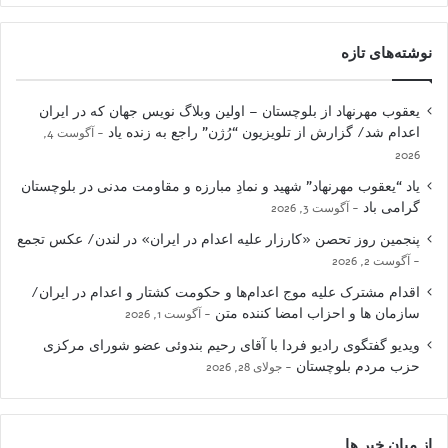
نوشته‌های تازه
یعقوب مهرنهاد از بلوچستان – اولین وبلاگ نویس جهان که در ایران
اعدام شد/ گزارش از تلویزیون “رُژن” راجع به زنده یاد
آگوست 4,
2026
یاد “یعقوب مهرنهاد” شهید و نمادِ مبارزه و مقاومت مدنی در بلوچستان
گرامی باد
آگوست 3, 2026
پنجمین روز تحصن «کارزار علیه اعدام در ایران» در لندن/ عکس تجمع
آگوست 2, 2026
اقدام مشترک علیه موج اعدام‌ها و حکومت کشتار و اعدام در ایران/
سازمان ها و احزاب امضا کننده متن
آگوست 1, 2026
ویدیو گفتگوی رادیو فردا با آقای رحیم بندوئی عضو شورای مرکزی
حزب مردم بلوچستان
جولای 28, 2026
از میان خبر ها