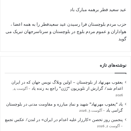
عید سعید فطر برهمه مبارک باد
حزب مردم بلوچستان فرا رسیدن عید سعیدفطر را به همه اعضا ،
هواداران و عموم مردم بلوچ در بلوچستان و سرتاسرجهان تبریک می
گوید
نوشته‌های تازه
یعقوب مهرنهاد از بلوچستان – اولین وبلاگ نویس جهان که در ایران
اعدام شد/ گزارش از تلویزیون “رُژن” راجع به زنده یاد
آگوست 4,
2026
یاد “یعقوب مهرنهاد” شهید و نمادِ مبارزه و مقاومت مدنی در بلوچستان
گرامی باد
آگوست 3, 2026
پنجمین روز تحصن «کارزار علیه اعدام در ایران» در لندن/ عکس تجمع
آگوست 2, 2026