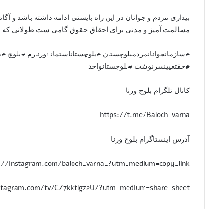
بیداری مردم و جوانان در این راه بایستی ادامه داشته باشد و آ
مسالمت آمیز و مدنی برای احقاق حقوق گامی ست طولانی که ملت ب
#سازمانجوانانمردمبلوچستان #بلوچستاناستمانۓورنارم #بلوچ 
#حقتعیینسرنوشت #بلوچستانواحد
کانال تلگرام بلوچ ورنا
https://t.me/Baloch_varna
آدرس اینستاگرام بلوچ ورنا
s://instagram.com/baloch_varna_?utm_medium=copy_link
stagram.com/tv/CZ7kktlgz2U/?utm_medium=share_sheet