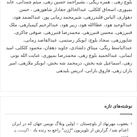
بلوچ زهی ، همزه ریگی ، بشیراحمد حسین زهی، میثم چمدانی، عابد
بمپوری، اسحاق کلکلی، عبدالخالق جفادار شاهوزهی ، حسن
دهواری، الیاس قلندرزهی، شیرمحمد زمانی پور، عبدالصمد هود،
عبدالوحید هود، عطاالله هود، زبیر هود، عبدالرحیم کیمیازهی، ملک
قنبرزهی، محسن قنبرزهی، محمدرضا قنبرزهی، صوفی چاکری،
شاپورزهی، سجاد بلوچ، ابوبکر رستمی، عبدالقاصد زمانی،
عبدالباسط ریگی، میثاق دلشادی، جاوید دهقان، محمود کلکلی، امید
ایمانی، عبدالحمید بلوچ زهی، محمدرضا بمپوری، عنایت الله نوتی
زهی، اسماعیل شه بخش، درمحمد شه بخش، ابوبکر ملازهی، امیر
باران زهی، فاروق بارانی، ادریس بلیدهی
نوشته‌های تازه
یعقوب مهرنهاد از بلوچستان – اولین وبلاگ نویس جهان که در ایران
اعدام شد/ گزارش از تلویزیون “رُژن” راجع به زنده یاد
آگوست 4,
2026