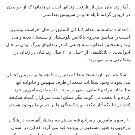
ـ آمار زندانیان بیش از ظرفیت زندانها است در زندانها که از خوابیدن
در کریدور گرفته تا پله ها و در سرویس بهداشتی
ـ اعدام : متاسفانه اعدام کما فی السابق در حال اجراست بیشترین
آسیب را مناطق محروم بالاخص بلوچستان و سیستان دیده و می
بیند و همچنین اعدام دسته جمعی که در زندانهای بزرگ ایران در حال
اجراست. – بلاتکلیفی: از ۲سال تا ۲۰ سال زندانیان در زندان در
بلاتکلیفی بسر می برند.
– شکنجه : در بازداشتخانه ها که بدترین شکنجه ها بر متهمین اعمال
می شود با وجود شکایات متعدد از طرف متهمین و خانواده آنها
متاسفانه مراجع قضایی سعی در موجه جلوه دادن مامورین خود
کرده و با تعجب می گویند مگر ممکن است سربازان گمنام شکنجه
کنند در حالیکه آثارشکنجه و شکستگی ها بر جسم ما موجود هستند.
ـ از سوی مامورین و مراجع قضایی هر چه مدنظر آنهاست در هنگام
بازجویی به طور مستقیم در پرونده قید می گردد که این در استان
سیستان و بلوچستان از بیسوادی مردم سوء استفاده شده و حکم