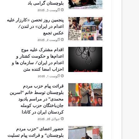
بلوچستان گرامی باد
آگوست 3, 2026
پنجمین روز تحصن «کارزار علیه
اعدام در ایران» در لندن/
عکس تجمع
آگوست 2, 2026
اقدام مشترک علیه موج
اعدام‌ها و حکومت کشتار و
اعدام در ایران/ سازمان ها و
احزاب امضا کننده متن
آگوست 1, 2026
قرائت پیام حزب مردم
بلوچستان توسط خانم “اسرین
محمدی” در مراسم یادبود
جان‌باختگان حزب کومله
کردستان ایران در کانادا
جولای 26, 2026
حضور اعضای “حزب مردم
بلوچستان” و قرائت پیام تسلیت