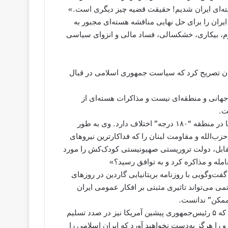
هسته‌ای ایران شدیم! حقیقت قضیه چیز دیگری است.»
یران را برای حل نهایی مناقشه هسته‌ای مجبور به
تورم، بیکاری، خشکسالی، فساد مالی و انزوای سیاسی
یران تصریح کرد که سیاست جمهوری اسلامی در قبال
 جهانی و منطقه‌ای نیست و مذاکرات هسته‌ای از
ت.
به گفته خامنه‌ای سیاست جمهوری اسلامی با سیاست‌های آمریکا در منطقه “۱۸۰ درجه” اختلاف دارد. وی به طور
زب‌الله و مقاومت لبنان را که فداکارترین نیروهای
مقابل، دولت تروریستی صهیونیستی کودک‌کش را مورد
امله و مذاکره کرد و به توافق رسید؟»
گویی با روزنامه بریتانیایی گاردین در روزهای
می می‌تواند تاثیری مثبتی بر افکار عمومی ایران
ممکن” ندانست.
اما رهبر جمهوری اسلامی پیرامون مناسبات با آمریکا تصریح کرد که ۵ رئیس‌جمهوری پیشین آمریکا نیز در صدد تسلیم
رزو را هرگز به‌دست نخواهید آورد که ایران اسلامی را