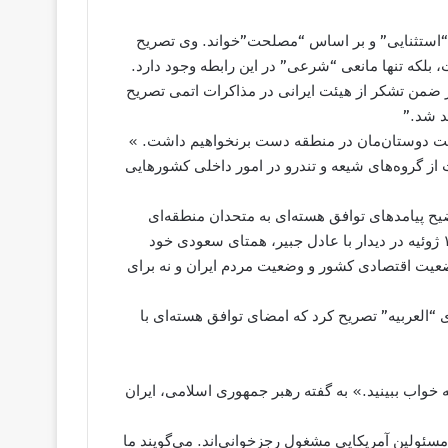
ی “استثنایی” و بر اساس “مصلحت”خواند. وی تصریح
 بلکه تنها مانعی “شرعی” در این رابطه وجود دارد.
 ضمن تشکر از هیئت ایرانی در مذاکرات اتمی تصریح
د شد.”
ایت دوستان‌مان در منطقه دست برنخواهیم داشت. »
 از گروه‌های شیعه و تندرو در امور داخلی کشورهایی
ضیح پیامدهای توافق هسته‌ای به متحدان منطقه‌ای
واشنگتن صورت گرفته است. جان کری، وزیر خارجه آمریکا در ۱۶ ژوئیه در دیدار با عادل جبیر، همتای سعودی خود
وضعیت اقتصادی کشور و وضعیت مردم ایران و نه برای
ی “العربیه” تصریح کرد که امضای توافق هسته‌ای با
 خواب ببینید.» به گفته رهبر جمهوری اسلامی، ایران
سئولین آمریکایی مشغول رجزخوانی‌اند. می‌گویند ما